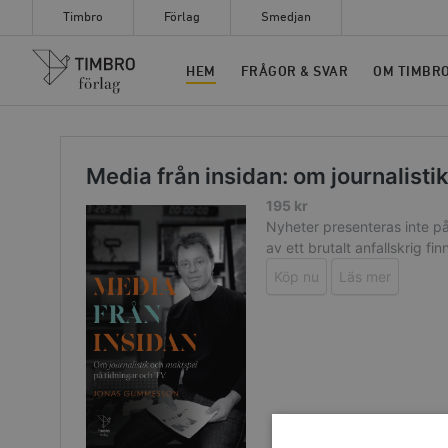
Timbro
Förlag
Smedjan
Timbro
HEM
FRÅGOR & SVAR
OM TIMBR
Media från insidan: om journalisti
195
kr
Nyheter presenteras inte på
av ett brutalt anfallskrig fi
Köp nu
Läs mer