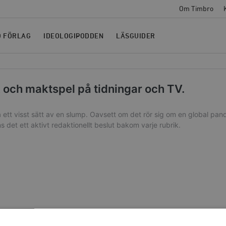
Om Timbro
O FÖRLAG
IDEOLOGIPODDEN
LÄSGUIDER
k och maktspel på tidningar och TV.
 ett visst sätt av en slump. Oavsett om det rör sig om en global pand
nns det ett aktivt redaktionellt beslut bakom varje rubrik.