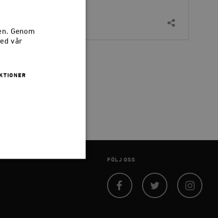
sen. Genom
med vår
KTIONER
FÖLJ OSS
 inte användas ordentligt
Facebook
Twitter
Instagram