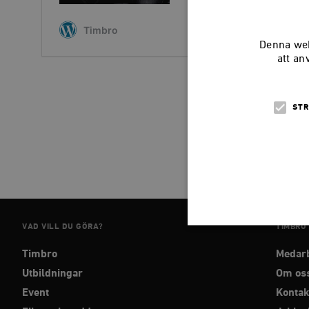
Timbro
Denna web
att an
STR
VAD VILL DU GÖRA?
TIMBRO
Timbro
Medar
Strikt nödvändiga kakor ti
Utbildningar
Om os
utan strikt nödvändiga cook
Event
Kontak
Namn