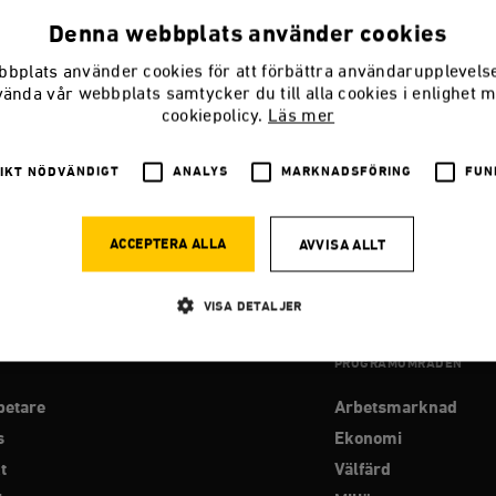
Denna webbplats använder cookies
bplats använder cookies för att förbättra användarupplevel
vända vår webbplats samtycker du till alla cookies i enlighet 
cookiepolicy.
Läs mer
IKT NÖDVÄNDIGT
ANALYS
MARKNADSFÖRING
FUN
ACCEPTERA ALLA
AVVISA ALLT
VISA DETALJER
PROGRAMOMRÅDEN
Strikt nödvändigt
Analys
Marknadsföring
Funktioner
betare
Arbetsmarknad
llåter kärnwebbplatsfunktioner som användarinloggning och kontohantering. Webbplatsen kan
s
Ekonomi
ies.
t
Välfärd
Leverantör
Utgång
Beskrivning