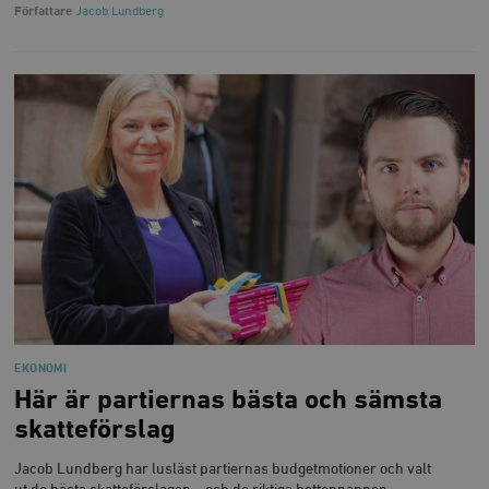
b
Författare
Jacob Lundberg
vuid
Vimeo.com
1 år 1
Dessa kakor 
_hjSessionUser_675006
.timbro.se
1 år
Inc.
månad
av Vimeo-
.vimeo.com
videospelare
_hjIncludedInSessionSample_675006
.timbro.se
2
webbplatser.
minuter
_hjSession_675006
.timbro.se
30
minuter
EKONOMI
Här är partiernas bästa och sämsta
skatteförslag
Jacob Lundberg har lusläst partiernas budgetmotioner och valt