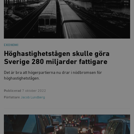
EKONOMI
Höghastighetstågen skulle göra
Sverige 280 miljarder fattigare
Det är bra att högerpartierna nu drar i nödbromsen för
höghastighetstågen.
Publicerad
7 oktober 2022
Författare
Jacob Lundberg