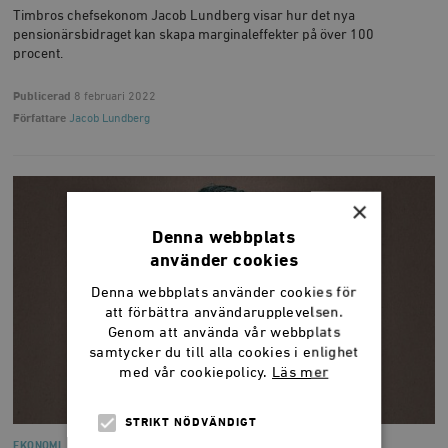
Timbros chefsekonom Jacob Lundberg visar hur det nya
pensionärsbidraget kan skapa marginaleffekter på över 100
procent.
Publicerad
8 februari 2022
Författare
Jacob Lundberg
×
Denna webbplats
använder cookies
Denna webbplats använder cookies för
att förbättra användarupplevelsen.
Genom att använda vår webbplats
samtycker du till alla cookies i enlighet
med vår cookiepolicy.
Läs mer
STRIKT NÖDVÄNDIGT
EKONOMI