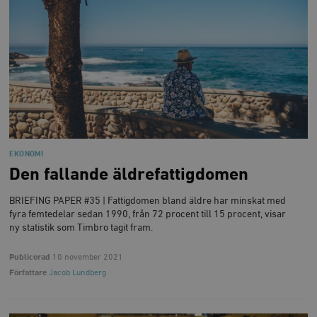
Inc.
m
.vimeo.com
EKONOMI
Den fallande äldrefattigdomen
Leverantör
BRIEFING PAPER #35 | Fattigdomen bland äldre har minskat med
Namn
Utgång
B
/ Domän
fyra femtedelar sedan 1990, från 72 procent till 15 procent, visar
Leverantör /
Namn
Utgång
Beskrivning
ny statistik som Timbro tagit fram.
_ga
Google LLC
1 år 1
D
Domän
.timbro.se
månad
a
U
YSC
Google LLC
Session
Denna cookie 
Publicerad
10 november 2021
e
.youtube.com
av YouTube fö
G
spåra visning
Författare
Jacob Lundberg
a
inbäddade vi
a
u
VISITOR_INFO1_LIVE
Google LLC
6
Denna cookie 
t
.youtube.com
månader
av Youtube fö
g