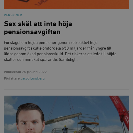
/ Domän
woocommerce_cart_hash
Automattic
S
Inc.
PENSIONER
timbro.se
Sex skäl att inte höja
pensionsavgiften
_hjFirstSeen
Hotjar Ltd
Förslaget om höjda pensioner genom retroaktivt höjd
.timbro.se
m
pensionsavgift skulle omfördela 650 miljarder från yngre till
äldre genom ökad pensionsskuld. Det riskerar att leda till höjda
skatter och minskat sparande. Samtidigt…
Publicerad
25 januari 2022
Författare
Jacob Lundberg
woocommerce_items_in_cart
Automattic
S
Inc.
timbro.se
wp_woocommerce_session_[abcdef0123456789]
timbro.se
2
{32}