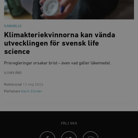
timbro.se
_hjFirstSeen
Hotjar Ltd
SAMHÄLLE
.timbro.se
m
Klimakterie­kvinnorna kan vända
utvecklingen för svensk life
science
Prisregleringar orsakar brist – även vad gäller läkemedel.
SJUKVÅRD
Publicerad
13 maj 2026
woocommerce_items_in_cart
Automattic
S
Inc.
Författare
Karin Elinder
timbro.se
wp_woocommerce_session_[abcdef0123456789]
timbro.se
2
{32}
FÖLJ OSS
__cf_bm
Cloudflare
Inc.
m
.myfonts.net