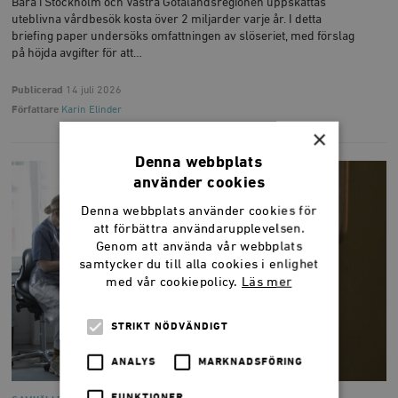
Bara i Stockholm och Västra Götalandsregionen uppskattas
uteblivna vårdbesök kosta över 2 miljarder varje år. I detta
briefing paper undersöks omfattningen av slöseriet, med förslag
på höjda avgifter för att…
Publicerad
14 juli 2026
Författare
Karin Elinder
×
Denna webbplats
använder cookies
Denna webbplats använder cookies för
att förbättra användarupplevelsen.
Genom att använda vår webbplats
samtycker du till alla cookies i enlighet
med vår cookiepolicy.
Läs mer
STRIKT NÖDVÄNDIGT
ANALYS
MARKNADSFÖRING
FUNKTIONER