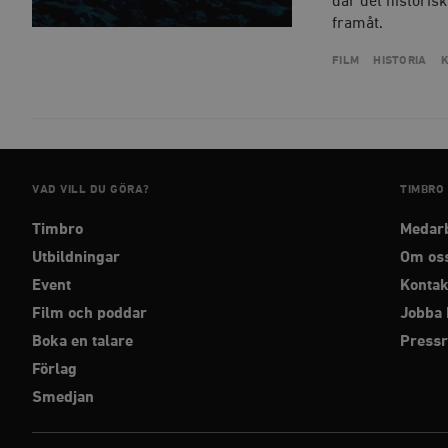
där det historis
_hjAbsoluteSessionInPr
framåt.
FILM
HISTORIA
K
__cf_bm
Namn
Namn
VAD VILL DU GÖRA?
TIMBRO
_ga
YSC
Timbro
Medar
Utbildningar
Om os
VISITOR_INFO1_LIVE
Event
Kontak
Film och poddar
Jobba 
_gid
mailchimp_landing_site
Boka en talare
Press
__cf_bm
Förlag
_gat_UA-19195086-1
Smedjan
_fbp