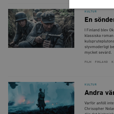
KULTUR
En sönder
Strikt nödvändiga kakor ti
utan strikt nödvändiga cook
I Finland blev O
klassiska roman 
Namn
kulspruteplutons
styvmoderligt b
woocommerce_cart_has
mycket sevärd.
_hjFirstSeen
FILM
FINLAND
K
woocommerce_items_in_
KULTUR
Andra vär
wp_woocommerce_sessio
{32}
__cf_bm
Varför anföll in
Chrisopher Nolan