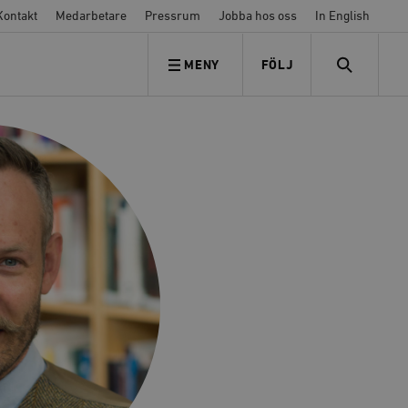
Kontakt
Medarbetare
Pressrum
Jobba hos oss
In English
MENY
FÖLJ
FÖLJ OSS
SEARCH