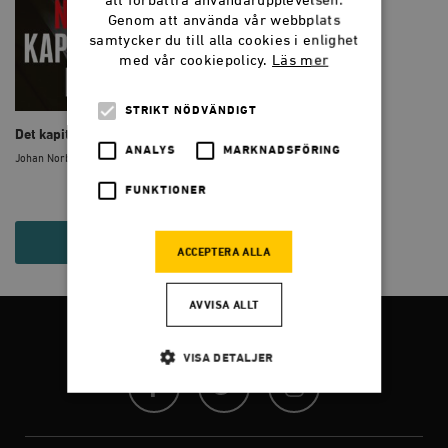
att förbättra användarupplevelsen.
Genom att använda vår webbplats
samtycker du till alla cookies i enlighet
med vår cookiepolicy.
Läs mer
STRIKT NÖDVÄNDIGT
Det kapitalistiska manifestet
ANALYS
MARKNADSFÖRING
Johan Norberg
FUNKTIONER
79 KR
ACCEPTERA ALLA
AVVISA ALLT
FÖLJ OSS
VISA DETALJER
Facebook
Twitter
Instagram
Strikt nödvändigt
Analys