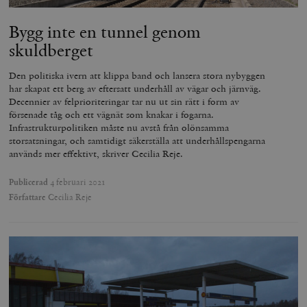
Bygg inte en tunnel genom
skuldberget
Den politiska ivern att klippa band och lansera stora nybyggen
har skapat ett berg av eftersatt underhåll av vägar och järnväg.
Decennier av felprioriteringar tar nu ut sin rätt i form av
försenade tåg och ett vägnät som knakar i fogarna.
Infrastrukturpolitiken måste nu avstå från olönsamma
storsatsningar, och samtidigt säkerställa att underhållspengarna
används mer effektivt, skriver Cecilia Reje.
Publicerad
4 februari 2021
Författare
Cecilia Reje