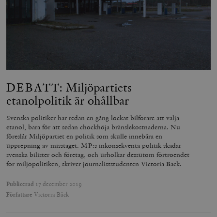
DEBATT: Miljöpartiets
etanolpolitik är ohållbar
Svenska politiker har redan en gång lockat bilförare att välja
etanol, bara för att sedan chockhöja bränslekostnaderna. Nu
föreslår Miljöpartiet en politik som skulle innebära en
upprepning av misstaget. MP:s inkonsekventa politik skadar
svenska bilister och företag, och urholkar dessutom förtroendet
för miljöpolitiken, skriver journaliststudenten Victoria Bäck.
Publicerad
17 december 2019
Författare
Victoria Bäck