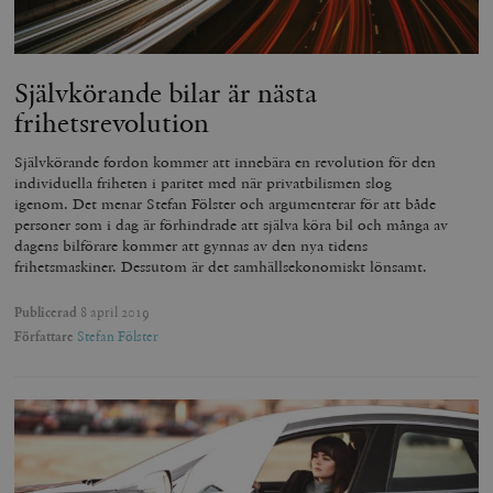
Självkörande bilar är nästa
frihetsrevolution
_hjAbsoluteSessionInProgress
Hotjar Ltd
.timbro.se
m
Självkörande fordon kommer att innebära en revolution för den
individuella friheten i paritet med när privatbilismen slog
igenom. Det menar Stefan Fölster och argumenterar för att både
personer som i dag är förhindrade att själva köra bil och många av
dagens bilförare kommer att gynnas av den nya tidens
frihetsmaskiner. Dessutom är det samhällsekonomiskt lönsamt.
Publicerad
8 april 2019
Författare
Stefan Fölster
__cf_bm
Cloudflare
Inc.
m
.vimeo.com