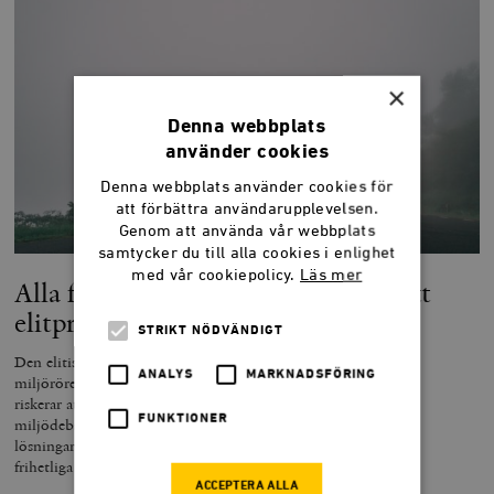
×
Denna webbplats
använder cookies
Denna webbplats använder cookies för
att förbättra användarupplevelsen.
Genom att använda vår webbplats
samtycker du till alla cookies i enlighet
med vår cookiepolicy.
Läs mer
Alla förlorar när miljöpolitik blir ett
elitprojekt
STRIKT NÖDVÄNDIGT
Den elitistiska och nedlåtande retoriken från stora delar av
ANALYS
MARKNADSFÖRING
miljörörelsen i kombination med en politik som slår nedåt,
riskerar att alienera stora delar av befolkningen från
FUNKTIONER
miljödebatten. Att vara emot auktoritära och kollektivistiska
lösningar är inte att vara emot miljön. Miljöfrågorna behöver
frihetliga svar, och de gröna behöver tona ned klassföraktet.
ACCEPTERA ALLA