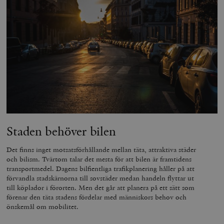
Staden behöver bilen
Det finns inget motsatsförhållande mellan täta, attraktiva städer
och bilism. Tvärtom talar det mesta för att bilen är framtidens
transportmedel. Dagens bilfientliga trafikplanering håller på att
förvandla stadskärnorna till sovstäder medan handeln flyttar ut
till köplador i förorten. Men det går att planera på ett sätt som
förenar den täta stadens fördelar med människors behov och
önskemål om mobilitet.