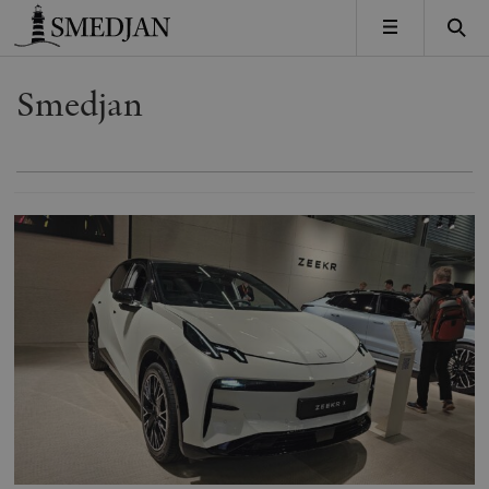
Timbro
MENY
Smedjan