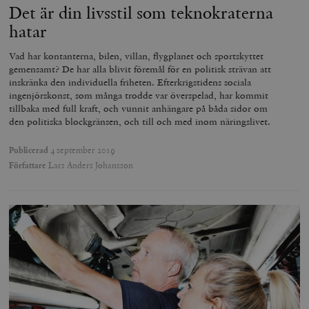
Det är din livsstil som teknokraterna
hatar
Vad har kontanterna, bilen, villan, flygplanet och sportskyttet
gemensamt? De har alla blivit föremål för en politisk strävan att
inskränka den individuella friheten. Efterkrigstidens sociala
ingenjörskonst, som många trodde var överspelad, har kommit
tillbaka med full kraft, och vunnit anhängare på båda sidor om
den politiska blockgränsen, och till och med inom näringslivet.
Publicerad
4 september 2019
Författare
Lars Anders Johansson