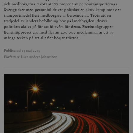
och medborgarna. Trots att 77 procent av persontransporterna i
_hjFirstSeen
Hotjar Ltd
.timbro.se
m
Sverige sker med personbil driver politiker en aktiv kamp mot det
transportmedel flest medborgare är beroende av. Trots att en
tredjedel av landets befolkning bor på landsbygden, driver
politiken aktivt på för att försvåra för dessa. Facebookgruppen
Bensinupproret 2.0 med fler än 400 000 medlemmar är ett av
många tecken på att allt fler börjat tröttna.
Publicerad
13 maj 2019
Författare
Lars Anders Johansson
woocommerce_items_in_cart
Automattic
S
Inc.
timbro.se
wp_woocommerce_session_[abcdef0123456789]
timbro.se
2
{32}
__cf_bm
Cloudflare
Inc.
m
.myfonts.net