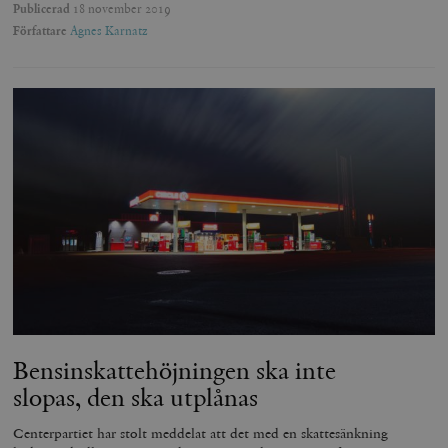
Publicerad
18 november 2019
Författare
Agnes Karnatz
Bensinskattehöjningen ska inte
slopas, den ska utplånas
Centerpartiet har stolt meddelat att det med en skattesänkning