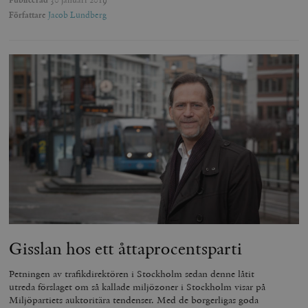
Författare
Jacob Lundberg
Gisslan hos ett åttaprocentsparti
Petningen av trafikdirektören i Stockholm sedan denne låtit
utreda förslaget om så kallade miljözoner i Stockholm visar på
Miljöpartiets auktoritära tendenser. Med de borgerligas goda