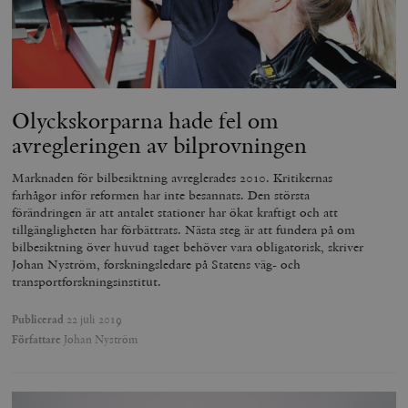
Olyckskorparna hade fel om
avregleringen av bilprovningen
Marknaden för bilbesiktning avreglerades 2010. Kritikernas
farhågor inför reformen har inte besannats. Den största
förändringen är att antalet stationer har ökat kraftigt och att
tillgängligheten har förbättrats. Nästa steg är att fundera på om
bilbesiktning över huvud taget behöver vara obligatorisk, skriver
Johan Nyström, forskningsledare på Statens väg- och
transportforskningsinstitut.
Publicerad
22 juli 2019
Författare
Johan Nyström