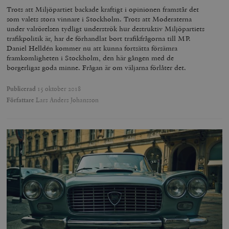
Trots att Miljöpartiet backade kraftigt i opinionen framstår det
som valets stora vinnare i Stockholm. Trots att Moderaterna
under valrörelsen tydligt underströk hur destruktiv Miljöpartiets
trafikpolitik är, har de förhandlat bort trafikfrågorna till MP.
Daniel Helldén kommer nu att kunna fortsätta försämra
framkomligheten i Stockholm, den här gången med de
borgerligas goda minne. Frågan är om väljarna förlåter det.
Publicerad
15 oktober 2018
Författare
Lars Anders Johansson