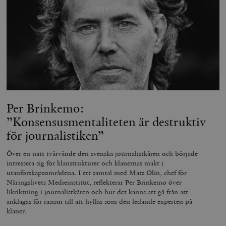
Per Brinkemo:
”Konsensusmentaliteten är destruktiv
för journalistiken”
Över en natt tvärvände den svenska journalistkåren och började
intressera sig för klanstrukturer och klanernas makt i
utanförskapsområdena. I ett samtal med Mats Olin, chef för
Näringslivets Medieinstitut, reflekterar Per Brinkemo över
likriktning i journalistkåren och hur det känns att gå från att
anklagas för rasism till att hyllas som den ledande experten på
klaner.