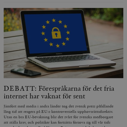
DEBATT: Förespråkarna för det fria
internet har vaknat för sent
Jämfört med media i andra länder tog det svensk press påfallande
lång tid att reagera på EU:s kontroversiella upphovsrättsdirektiv.
Utan en bra EU-bevakning blir det svårt för svenska medborgare
att ställa krav, och politiker kan fortsätta försova sig till vår tids