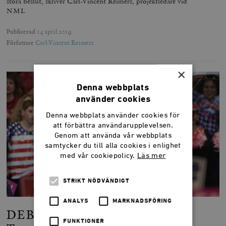
stora beslut, skriver Carl-Vincent Reimers, projektledare vid
NMI.
Publicerad
14 april 2019
Författare
Carl-Vincent Reimers
×
Denna webbplats
använder cookies
Denna webbplats använder cookies för
att förbättra användarupplevelsen.
Genom att använda vår webbplats
samtycker du till alla cookies i enlighet
med vår cookiepolicy.
Läs mer
STRIKT NÖDVÄNDIGT
ANALYS
MARKNADSFÖRING
DEBATT: Svensk media låter
FUNKTIONER