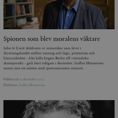
Spionen som blev moralens väktare
John le Carré skildraren av människor som lever i
skymningslandet mellan sanning och lögn, patriotism och
hänsynslöshet - från kalla krigets Berlin till västindiska
skatteparadis - gick bort tidigare i december. Staffan Heimerson
minns sina tre möten med spionromanens mästare.
Publicerad
22 december 2020
Författare
Staffan Heimerson