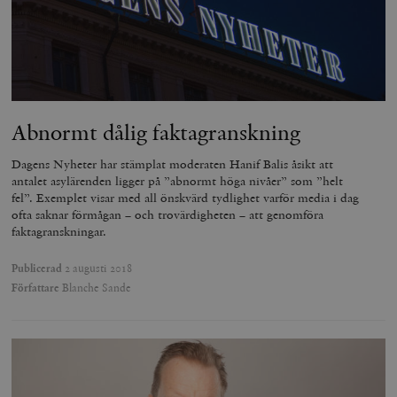
Abnormt dålig faktagranskning
_hjAbsoluteSessionInProgress
Hotjar Ltd
Dagens Nyheter har stämplat moderaten Hanif Balis åsikt att
.timbro.se
m
antalet asylärenden ligger på ”abnormt höga nivåer” som ”helt
fel”. Exemplet visar med all önskvärd tydlighet varför media i dag
ofta saknar förmågan – och trovärdigheten – att genomföra
faktagranskningar.
Publicerad
2 augusti 2018
Författare
Blanche Sande
__cf_bm
Cloudflare
Inc.
m
.vimeo.com