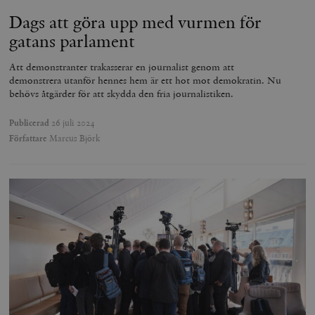
Dags att göra upp med vurmen för
gatans parlament
Att demonstranter trakasserar en journalist genom att
demonstrera utanför hennes hem är ett hot mot demokratin. Nu
behövs åtgärder för att skydda den fria journalistiken.
Publicerad
26 juli 2024
Författare
Marcus Björk