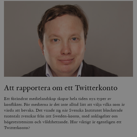
Att rapportera om ett Twitterkonto
Ett förändrat medielandskap skapar hela tiden nya typer av
konflikter. För medierna är det inte alltid lätt att välja vilka som är
värda att bevaka. Det visade sig när Svenska Institutet blockerade
tusentals svenskar från sitt Sweden-konto, med anklagelser om
högerextremism och våldshetsande. Hur viktigt är egentligen ett
Twitterkonto?