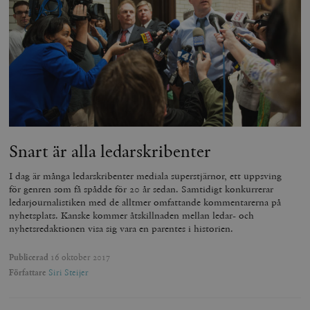
Snart är alla ledarskribenter
I dag är många ledarskribenter mediala superstjärnor, ett uppsving
för genren som få spådde för 20 år sedan. Samtidigt konkurrerar
ledarjournalistiken med de alltmer omfattande kommentarerna på
nyhetsplats. Kanske kommer åtskillnaden mellan ledar- och
nyhetsredaktionen visa sig vara en parentes i historien.
Publicerad
16 oktober 2017
Författare
Siri Steijer