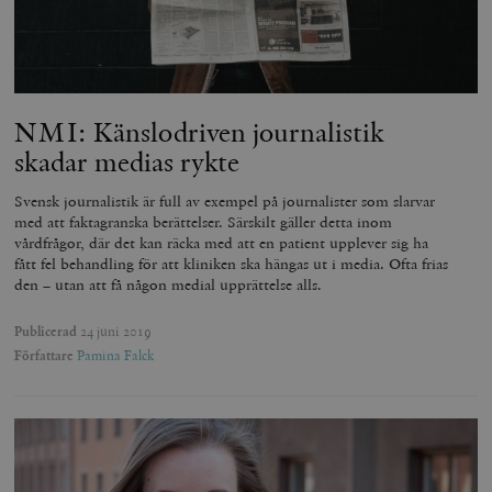
NMI: Känslodriven journalistik
skadar medias rykte
Svensk journalistik är full av exempel på journalister som slarvar
med att faktagranska berättelser. Särskilt gäller detta inom
vårdfrågor, där det kan räcka med att en patient upplever sig ha
fått fel behandling för att kliniken ska hängas ut i media. Ofta frias
den – utan att få någon medial upprättelse alls.
Publicerad
24 juni 2019
Författare
Pamina Falck