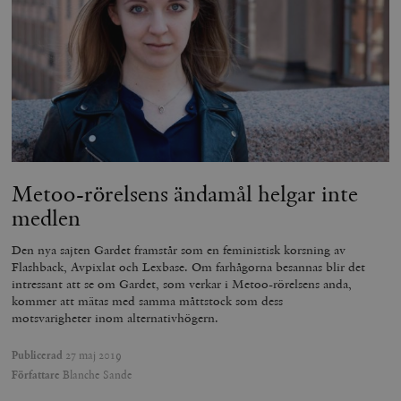
Metoo-rörelsens ändamål helgar inte
medlen
Den nya sajten Gardet framstår som en feministisk korsning av
Flashback, Avpixlat och Lexbase. Om farhågorna besannas blir det
intressant att se om Gardet, som verkar i Metoo-rörelsens anda,
kommer att mätas med samma måttstock som dess
motsvarigheter inom alternativhögern.
Publicerad
27 maj 2019
Författare
Blanche Sande