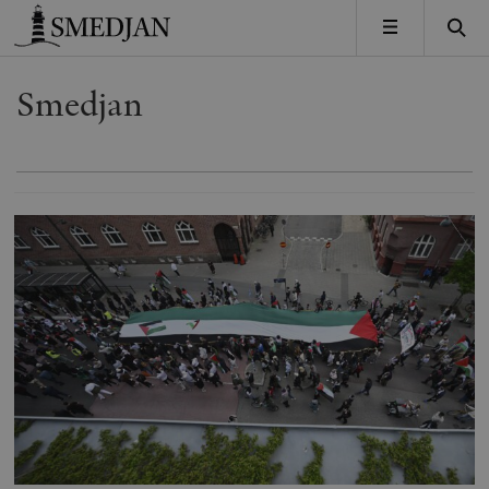
Timbro
MENY
Smedjan