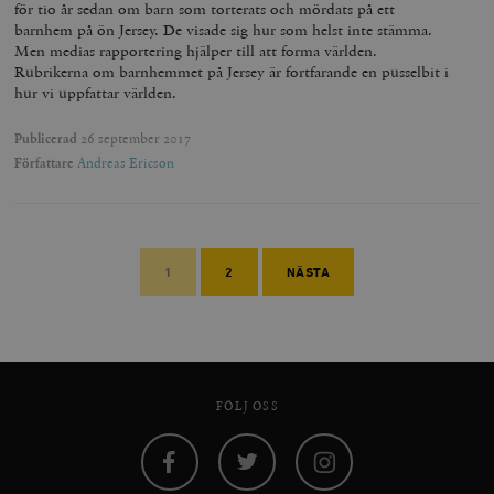
för tio år sedan om barn som torterats och mördats på ett
barnhem på ön Jersey. De visade sig hur som helst inte stämma.
Men medias rapportering hjälper till att forma världen.
Rubrikerna om barnhemmet på Jersey är fortfarande en pusselbit i
hur vi uppfattar världen.
Publicerad
26 september 2017
Författare
Andreas Ericson
1
2
NÄSTA
FÖLJ OSS