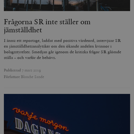
timbro.se
Frågorna SR inte ställer om
_hjFirstSeen
Hotjar Ltd
.timbro.se
m
jämställdhet
I ännu ett reportage, laddat med positiva värdeord, intervjuar SR
en jämställdhetsanalytiker om den ökande andelen kvinnor i
bolagsstyrelser. Smedjan går igenom de kritiska frågor SR glömde
ställa – och varför de behövs.
Publicerad
7 mars 2019
Författare
Blanche Sande
woocommerce_items_in_cart
Automattic
S
Inc.
timbro.se
wp_woocommerce_session_[abcdef0123456789]
timbro.se
2
{32}
__cf_bm
Cloudflare
Inc.
m
.myfonts.net