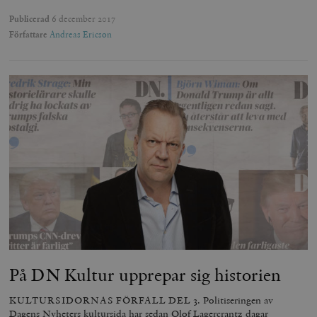
webbplatser.
minuter
Publicerad
6 december 2017
_hjSession_675006
.timbro.se
30
Författare
Andreas Ericson
minuter
På DN Kultur upprepar sig historien
KULTURSIDORNAS FÖRFALL DEL 3. Politiseringen av
Dagens Nyheters kultursida har sedan Olof Lagercrantz dagar