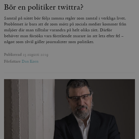
Bör en politiker twittra?
Samtal på nätet bör följa samma regler som samtal i verkliga livet.
Problemet är bara att de som möts på sociala medier kommer från
miljöer där man tilltalar varandra på helt olika sätt. Därför
behöver man försöka vara förstående snarare än att leta efter fel –
något som såväl gäller journalister som politiker.
Publicerad
23 augusti 2019
Författare
Dan Korn