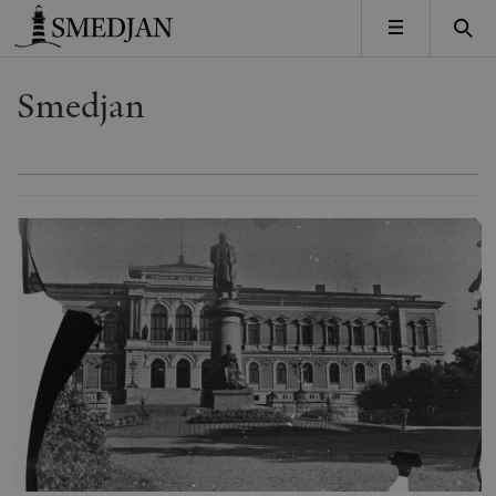
Timbro
MENY
Smedjan