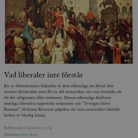
Vad liberaler inte förstår
En av liberalismens baksidor är dess oförmåga att förstå den
sortens drivkrafter som får en del människor att vara beredda att
dö för religionen eller nationen. Denna oförmåga förklarar
somliga liberalers upprörda reaktioner när ”Sveriges Steve
Bannon” Malcom Kyeyune påpekar att vissa människor faktiskt
lockas av blodig kamp.
Publicerad
28 december 2019
Författare
Dan Korn