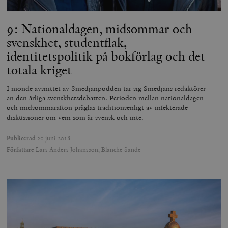
9: Nationaldagen, midsommar och
svenskhet, studentflak,
identitetspolitik på bokförlag och det
totala kriget
_hjAbsoluteSessionInProgress
Hotjar Ltd
.timbro.se
m
I nionde avsnittet av Smedjanpodden tar sig Smedjans redaktörer
an den årliga svenskhetsdebatten. Perioden mellan nationaldagen
och midsommarafton präglas traditionsenligt av infekterade
diskussioner om vem som är svensk och inte.
Publicerad
20 juni 2018
Författare
Lars Anders Johansson, Blanche Sande
__cf_bm
Cloudflare
Inc.
m
.vimeo.com