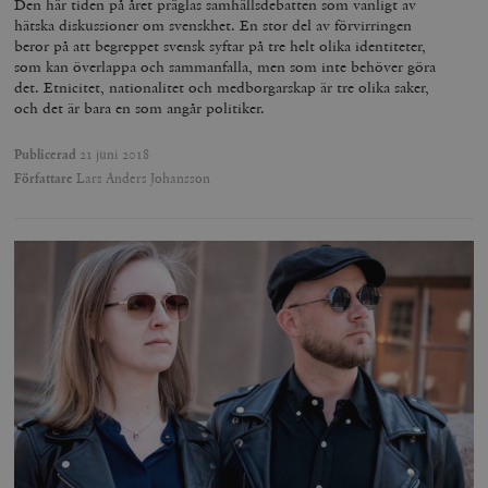
Den här tiden på året präglas samhällsdebatten som vanligt av
hätska diskussioner om svenskhet. En stor del av förvirringen
_hjFirstSeen
Hotjar Ltd
beror på att begreppet svensk syftar på tre helt olika identiteter,
.timbro.se
m
som kan överlappa och sammanfalla, men som inte behöver göra
det. Etnicitet, nationalitet och medborgarskap är tre olika saker,
och det är bara en som angår politiker.
Publicerad
21 juni 2018
Författare
Lars Anders Johansson
woocommerce_items_in_cart
Automattic
S
Inc.
timbro.se
wp_woocommerce_session_[abcdef0123456789]
timbro.se
2
{32}
__cf_bm
Cloudflare
Inc.
m
.myfonts.net