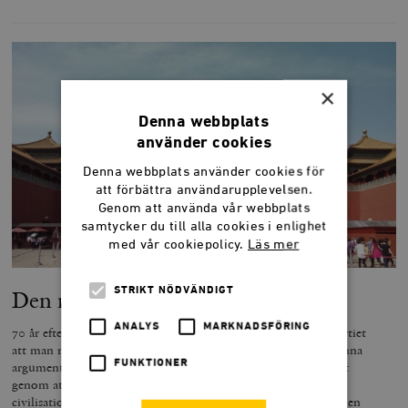
×
Denna webbplats
använder cookies
Denna webbplats använder cookies för
att förbättra användarupplevelsen.
Genom att använda vår webbplats
samtycker du till alla cookies i enlighet
med vår cookiepolicy.
Läs mer
STRIKT NÖDVÄNDIGT
Den nya kinesiska nationalismen
ANALYS
MARKNADSFÖRING
70 år efter maktövertagandet över Kina menar Kommunistpartiet
att man måste vara lojal till partiet för att vara en patriot. Denna
FUNKTIONER
argumentationslinje har en del västerländska ledare understött
genom att hävda att Kina är ett hot på grund av en
civilisationskonflikt. Men det är inte den kinesiska civilisationen