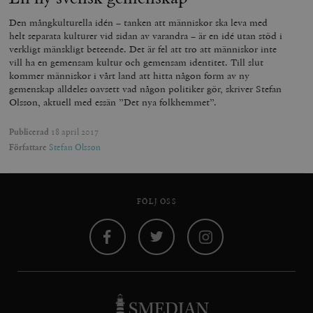
Den mångkulturella idén – tanken att människor ska leva med
helt separata kulturer vid sidan av varandra – är en idé utan stöd i
verkligt mänskligt beteende. Det är fel att tro att människor inte
vill ha en gemensam kultur och gemensam identitet. Till slut
kommer människor i vårt land att hitta någon form av ny
gemenskap alldeles oavsett vad någon politiker gör, skriver Stefan
Olsson, aktuell med essän ”Det nya folkhemmet”.
Publicerad
18 april 2017
Författare
Stefan Olsson
FÖLJ OSS
Facebook
Twitter
Instagram