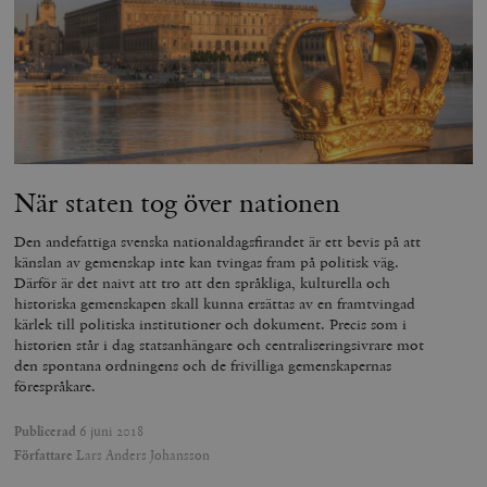
Leverantör
När staten tog över nationen
Namn
Utgång
B
/ Domän
Leverantör /
Namn
Utgång
Beskrivning
_ga
Google LLC
1 år 1
D
Den andefattiga svenska nationaldagsfirandet är ett bevis på att
Domän
.timbro.se
månad
a
känslan av gemenskap inte kan tvingas fram på politisk väg.
U
YSC
Google LLC
Session
Denna cookie 
Därför är det naivt att tro att den språkliga, kulturella och
e
.youtube.com
av YouTube fö
G
historiska gemenskapen skall kunna ersättas av en framtvingad
spåra visning
a
inbäddade vi
kärlek till politiska institutioner och dokument. Precis som i
a
historien står i dag statsanhängare och centraliseringsivrare mot
u
VISITOR_INFO1_LIVE
Google LLC
6
Denna cookie 
t
den spontana ordningens och de frivilliga gemenskapernas
.youtube.com
månader
av Youtube fö
g
hålla reda på
förespråkare.
k
användarinst
i
för Youtube-v
w
inbäddade i
Publicerad
6 juni 2018
a
webbplatser;
s
Författare
Lars Anders Johansson
också avgör
f
webbplatsbe
w
använder den