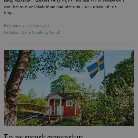
farlig dikotomi. Behovet att ge sig ut i världen är lika existentiellt
minuter
som behovet av lokalt förankrad identitet – och oftast hör de
ihop.
Publicerad
20 februari 2018
Författare
Karin Svanborg-Sjövall
En ny svensk gemenskap