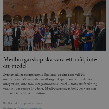
__cf_bm
Cloudflare
Inc.
m
.vimeo.com
Medborgarskap ska vara ett mål, inte
ett medel
Leverantör
Sverige ställer exceptionellt låga krav på den som vill bli
Namn
Utgång
B
/ Domän
medborgare. Vi använder medborgarskapet som ett medel för
Leverantör /
Namn
Utgång
Beskrivning
integration, inte som integrationens slutmål – trots att forskning
_ga
Google LLC
1 år 1
D
Domän
.timbro.se
månad
a
visar att det senare är bättre. Medborgarskapet behöver vara mer
U
YSC
Google LLC
Session
Denna cookie 
än bara ett politiskt instrument.
e
.youtube.com
av YouTube fö
G
spåra visning
a
inbäddade vi
Publicerad
21 september 2017
a
u
Författare
Tobias Samuelsson
VISITOR_INFO1_LIVE
Google LLC
6
Denna cookie 