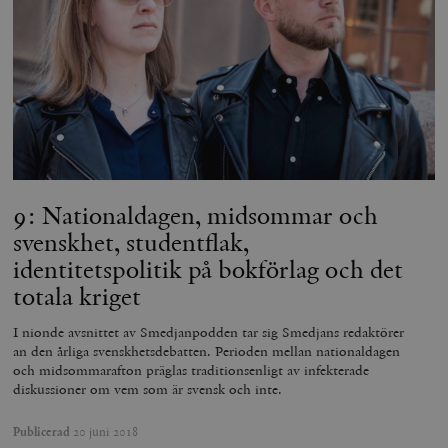
9: Nationaldagen, midsommar och
svenskhet, studentflak,
identitetspolitik på bokförlag och det
totala kriget
I nionde avsnittet av Smedjanpodden tar sig Smedjans redaktörer
an den årliga svenskhetsdebatten. Perioden mellan nationaldagen
och midsommarafton präglas traditionsenligt av infekterade
diskussioner om vem som är svensk och inte.
Publicerad
20 juni 2018