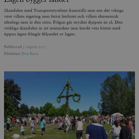
Skandalen med Transportstyrelsen framställs som om det viktiga
vore vilken regering som fattat beslutet och vilken ekonomisk
ideologi som är den rätta. Frågan går mycket djupare än så. Den
verkliga skandalen är att människor som borde veta bättre med
öppna ögon frångår följandet av lagen.
Publicerad
5 augusti 2017
Författare
Dan Korn