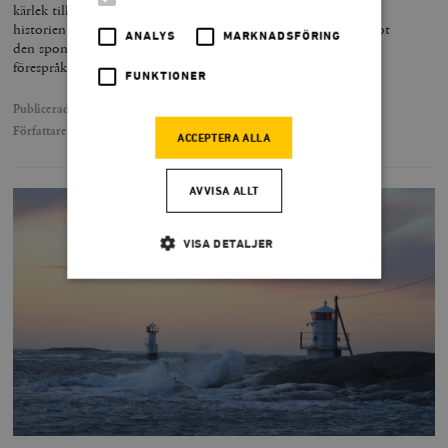
kärlek till politiska institutioner och dokument. Precis som i
historien står i dag statsanhängare och centraliseringsivrare mot
ANALYS
MARKNADSFÖRING
den spontana ordningens och de frivilliga gemenskapernas
förespråkare.
FUNKTIONER
Publicerad
6 juni 2018
Författare
Lars Anders Johansson
ACCEPTERA ALLA
AVVISA ALLT
VISA DETALJER
Strikt nödvändigt
Analys
Marknadsföring
Funktioner
Strikt nödvändiga kakor tillåter
kärnwebbplatsfunktioner som användarinloggning
och kontohantering. Webbplatsen kan inte användas
ordentligt utan strikt nödvändiga cookies.