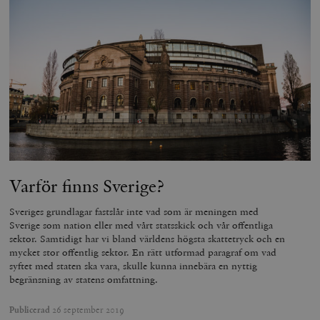
Varför finns Sverige?
Sveriges grundlagar fastslår inte vad som är meningen med
Sverige som nation eller med vårt statsskick och vår offentliga
sektor. Samtidigt har vi bland världens högsta skattetryck och en
mycket stor offentlig sektor. En rätt utformad paragraf om vad
syftet med staten ska vara, skulle kunna innebära en nyttig
begränsning av statens omfattning.
Publicerad
26 september 2019