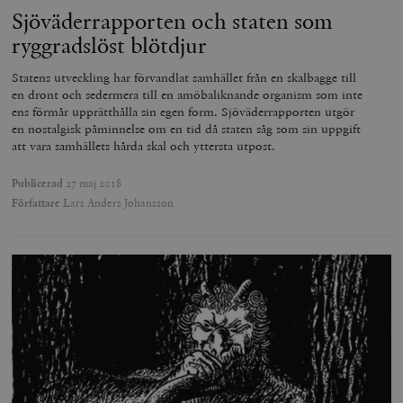
Sjöväderrapporten och staten som
Leverantör
Namn
U
/ Domän
ryggradslöst blötdjur
woocommerce_cart_hash
Automattic
S
Inc.
Statens utveckling har förvandlat samhället från en skalbagge till
timbro.se
en dront och sedermera till en amöbaliknande organism som inte
ens förmår upprätthålla sin egen form. Sjöväderrapporten utgör
en nostalgisk påminnelse om en tid då staten såg som sin uppgift
_hjFirstSeen
Hotjar Ltd
att vara samhällets hårda skal och yttersta utpost.
.timbro.se
m
Publicerad
27 maj 2018
Författare
Lars Anders Johansson
woocommerce_items_in_cart
Automattic
S
Inc.
timbro.se