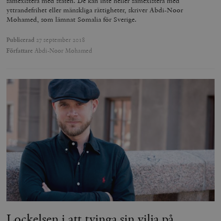
samexistera med staten. De kan inte heller samexistera med
yttrandefrihet eller mänskliga rättigheter, skriver Abdi-Noor
Mohamed, som lämnat Somalia för Sverige.
Publicerad
27 september 2018
Författare
Abdi-Noor Mohamed
Lockelsen i att tvinga sin vilja på