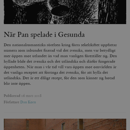
wp_woocommerce_session_[abcdef0123456789]
timbro.se
2
{32}
__cf_bm
Cloudflare
Inc.
m
.myfonts.net
När Pan spelade i Gesunda
Den nationalromantiska rörelsen kring förra sekelskiftet uppfattas
numera som inbundet fixerad vid det svenska, men var betydligt
mer öppen mot utlandet än vad man vanligen föreställer sig. Den
hyllade både det svenska och det utländska och därför fungerade
öppenheten. När man i vår tid vill vara öppen mot omvärlden är
det vanliga receptet att förringa det svenska, för att hylla det
_hjAbsoluteSessionInProgress
Hotjar Ltd
utländska. Det är ett dåligt recept, för den som känner sig hotad
.timbro.se
m
blir inte öppen.
Publicerad
16 mars 2018
Författare
Dan Korn