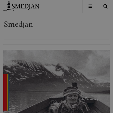
Timbro
MENY
Smedjan