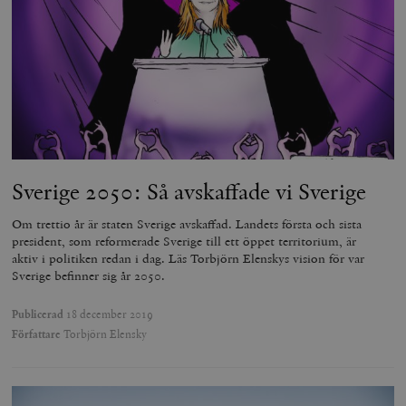
Sverige 2050: Så avskaffade vi Sverige
Om trettio år är staten Sverige avskaffad. Landets första och sista
president, som reformerade Sverige till ett öppet territorium, är
aktiv i politiken redan i dag. Läs Torbjörn Elenskys vision för var
Sverige befinner sig år 2050.
Publicerad
18 december 2019
Författare
Torbjörn Elensky