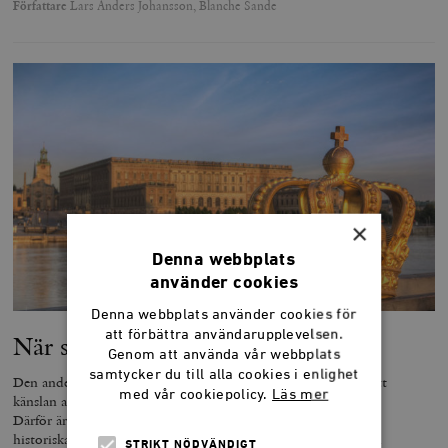
Författare
Lars Anders Johansson, Blanche Sande
×
Denna webbplats
använder cookies
Denna webbplats använder cookies för
att förbättra användarupplevelsen.
När staten tog över nationen
Genom att använda vår webbplats
samtycker du till alla cookies i enlighet
Den andefattiga svenska nationaldagsfirandet är ett bevis på att
med vår cookiepolicy.
Läs mer
känslan av gemenskap inte kan tvingas fram på politisk väg.
Därför är det naivt att tro att den språkliga, kulturella och
historiska gemenskapen skall kunna ersättas av en framtvingad
STRIKT NÖDVÄNDIGT