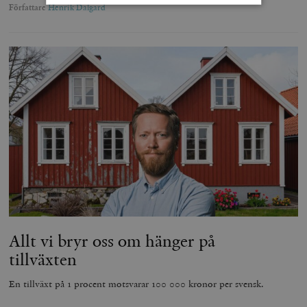
Författare
Henrik Dalgard
Strikt nödvändigt
Analys
Marknadsföring
Funktioner
Strikt nödvändiga kakor tillåter
kärnwebbplatsfunktioner som användarinloggning
och kontohantering. Webbplatsen kan inte användas
ordentligt utan strikt nödvändiga cookies.
Leverantör
Namn
U
/ Domän
woocommerce_cart_hash
Automattic
S
Inc.
timbro.se
_hjFirstSeen
Hotjar Ltd
Allt vi bryr oss om hänger på
.timbro.se
m
tillväxten
En tillväxt på 1 procent motsvarar 100 000 kronor per svensk.