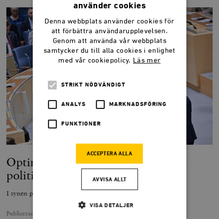
använder cookies
Denna webbplats använder cookies för
att förbättra användarupplevelsen.
Genom att använda vår webbplats
samtycker du till alla cookies i enlighet
med vår cookiepolicy.
Läs mer
STRIKT NÖDVÄNDIGT
ANALYS
MARKNADSFÖRING
FUNKTIONER
ACCEPTERA ALLA
Optimismen gör comeback i svensk
politik
AVVISA ALLT
I synen på framtiden finns svensk politiks viktigaste konflikt.
VISA DETALJER
Publicerad
14 januari 2026