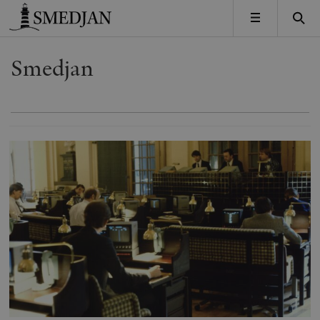
Timbro
MENY
Smedjan