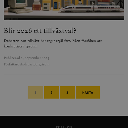
Blir 2026 ett tillväxtval?
Debatten om tillväxt har tagit rejäl fart. Men försöken att
konkretisera spretar.
Publicerad
24 september 2025
Författare
Andreas Bergström
1
2
3
NÄSTA
FÖLJ OSS