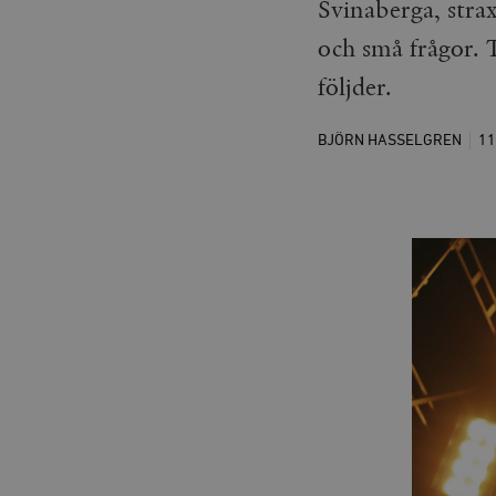
Svinaberga, stra
och små frågor. T
följder.
BJÖRN HASSELGREN
1