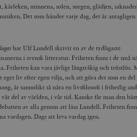
t, kärleken, minnena, solen, sorgen, glädjen, saknade
Google LLC
1 dag
Denna cookie ställs in av Google Analytics. Den l
Mailchimp
28 dagar
.timbro.se
unikt värde för varje besökt sida och används fö
timbro.se
sidvisningar.
musiken. Det som händer varje dag, det är antagligen
Cloudflare
30
Denna cookie används för att skilja mellan människor och bot
.timbro.se
54
Detta är en mönstertyps-cookie som har ställts in
Inc.
minuter
för webbplatsen för att göra giltiga rapporter om användnin
sekunder
mönsterelementet i namnet innehåller det unika i
.podbean.com
kontot eller webbplatsen det hänför sig till. Det 
som används för att begränsa mängden data som 
Meta
3
Används av Facebook för att leverera en serie reklamproduk
webbplatser med hög trafikvolym.
Platform Inc.
månader
från tredjepartsannonsörer
.timbro.se
dagar
har Ulf Lundell skrivit en av de tydligaste
.timbro.se
1 år 1
Denna cookie används av Google Analytics för at
månad
sessionstillståndet.
Vimeo.com
1 år 1
Dessa kakor används av Vimeo-videospelaren på webbplatse
manerna i svensk litteratur. Friheten finns i de små n
Inc.
månad
.timbro.se
1 år
.vimeo.com
. Friheten kan vara jävligt långtråkig och tröstlös. 
mple_675006
.timbro.se
2
minuter
t eget liv efter egen vilja, och att göra det som en del 
.timbro.se
30
g, är sannolikt så nära en livsfilosofi i frihetlig an
minuter
vår del av världen, i vår tid. Kanske får man den bäs
debatten av alla genom att läsa Lundell. Friheten finn
a vardagen. Dags att leva vardag igen.