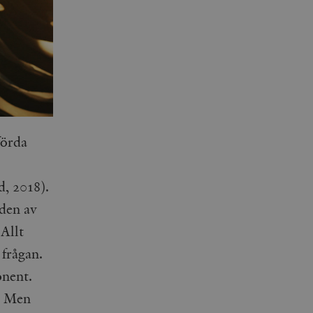
förda
, 2018).
den av
 Allt
 frågan.
onent.
. Men