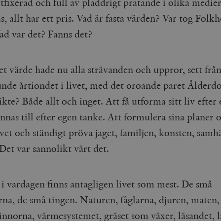
tfixerad och full av pladdrigt pratande i olika medier
cart
Automattic
Session
Hjälper WooCommerce att avgöra när v
Inc.
ändras.
timbro.se
, allt har ett pris. Vad är fasta värden? Var tog Fol
n_[abcdef0123456789]
timbro.se
2 dagar
ad var det? Fanns det?
Cloudflare
30
Denna cookie används för att skilja m
Inc.
minuter
Detta är fördelaktigt för webbplatsen f
.myfonts.net
rapporter om användningen av deras 
t värde hade nu alla strävanden och uppror, sett från
ogress
Hotjar Ltd
30
Cookien är inställd så att Hotjar kan s
junde årtiondet i livet, med det oroande paret Ålder
.timbro.se
minuter
användarens resa för ett totalt antal s
ingen identifierbar information.
sikte? Både allt och inget. Att få utforma sitt liv efter 
Cloudflare
30
Denna cookie används för att skilja m
Inc.
minuter
Detta är fördelaktigt för webbplatsen f
innas till efter egen tanke. Att formulera sina planer
.vimeo.com
rapporter om användningen av deras 
et och ständigt pröva jaget, familjen, konsten, samhä
Det var sannolikt värt det.
Leverantör /
Leverantör
Utgång
Beskrivning
Utgång
Beskrivning
Domän
/ Domän
Google LLC
Google LLC
Session
Denna cookie ställs in av YouTube för att spåra visningar av 
1 år 1
Detta cookie-namn är associerat med Google Unive
 i vardagen finns antagligen livet som mest. De små
.youtube.com
.timbro.se
månad
en viktig uppdatering av Googles mer vanliga ana
används för att särskilja unika användare genom at
na, de små tingen. Naturen, fåglarna, djuren, maten, 
slumpmässigt genererat nummer som klientidentif
Google LLC
6
Denna cookie ställs in av Youtube för att hålla reda på använ
sidförfrågan på en webbplats och används för at
.youtube.com
månader
Youtube-videor inbäddade i webbplatser; den kan också avg
vinnorna, värmesystemet, gräset som växer, läsandet, 
session- och kampanjdata för webbplatsanalysra
webbplatsbesökaren använder den nya eller gamla versionen