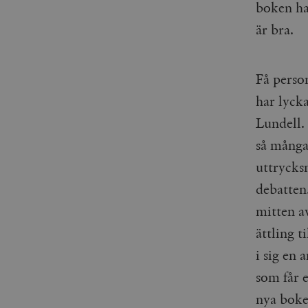
boken ha
är bra.
Få perso
har lycka
Lundell.
så många
uttrycks
debatten
mitten a
ättling t
i sig en 
som får 
nya boke