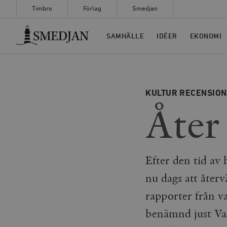
Timbro
Förlag
Smedjan
Timbro
SAMHÄLLE
IDÉER
EKONOMI
KULTUR
RECENSIO
Åter
Efter den tid av 
nu dags att återv
rapporter från va
benämnd just Var