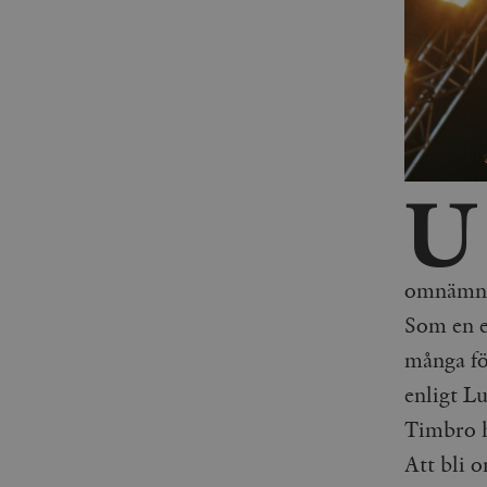
U
omnämna
Som en e
många fö
enligt Lu
Timbro h
Att bli 