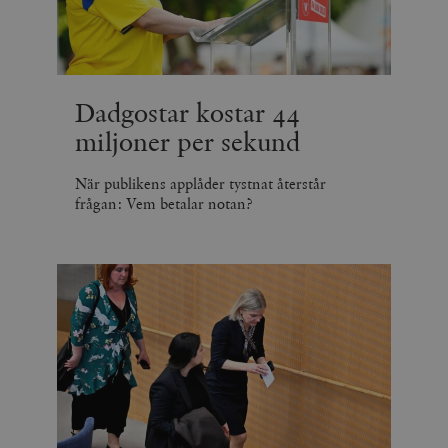
Dadgostar kostar 44
miljoner per sekund
När publikens applåder tystnat återstår
frågan: Vem betalar notan?