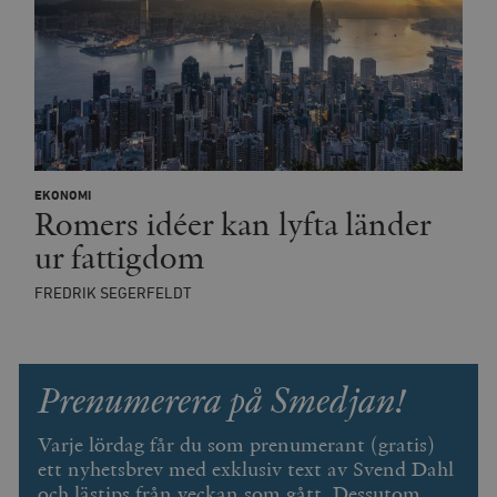
_hjSession_675006
.timbro.se
30
minuter
EKONOMI
Romers idéer kan lyfta länder
ur fattigdom
FREDRIK SEGERFELDT
Prenumerera på Smedjan!
Varje lördag får du som prenumerant (gratis)
ett nyhetsbrev med exklusiv text av Svend Dahl
och lästips från veckan som gått. Dessutom