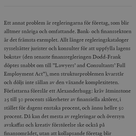
_hjFirstSeen
Hotjar Ltd
Ett annat problem är regleringarna för företag, som blir
.timbro.se
m
alltmer snåriga och omfattande. Bank- och finanssektorn
är det främsta exemplet. Allt längre regleringskataloger
sysselsätter jurister och konsulter för att uppfylla lagens
bokstav (den senaste finansregleringen Dodd-Frank
döptes snabbt om till ”Lawyers’ and Consultants’ Full
Employment Act”), men strukturproblemen kvarstår
woocommerce_items_in_cart
Automattic
S
och döljs inte sällan av den växande komplexiteten.
Inc.
timbro.se
Författarna föreslår ett Alexanderhugg: kräv åtminstone
25 till 30 procents säkerheter av finansiella aktörer, i
stället för dagens enstaka procent, och ännu hellre 50
wp_woocommerce_session_[abcdef0123456789]
timbro.se
2
{32}
procent. Då kan det mesta av regleringar och översyn
__cf_bm
Cloudflare
avskaffas och kreativ förstörelse ske också på
Inc.
m
.myfonts.net
finansområdet, utan att kollapsande företag blir