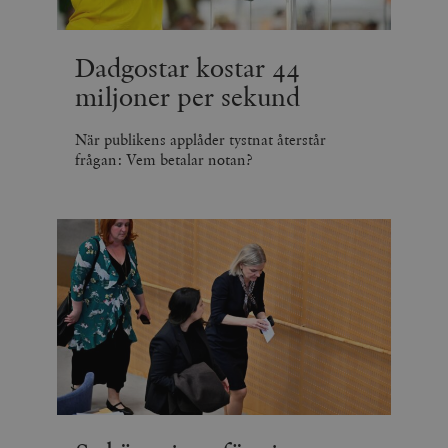
Dadgostar kostar 44
miljoner per sekund
När publikens applåder tystnat återstår
frågan: Vem betalar notan?