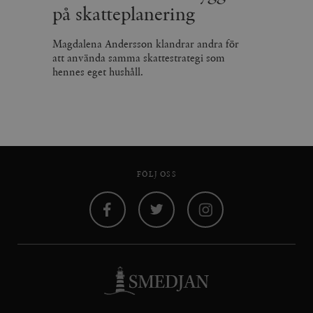
på skatteplanering
Magdalena Andersson klandrar andra för
att använda samma skattestrategi som
hennes eget hushåll.
FÖLJ OSS
Facebook
Twitter
Instagram