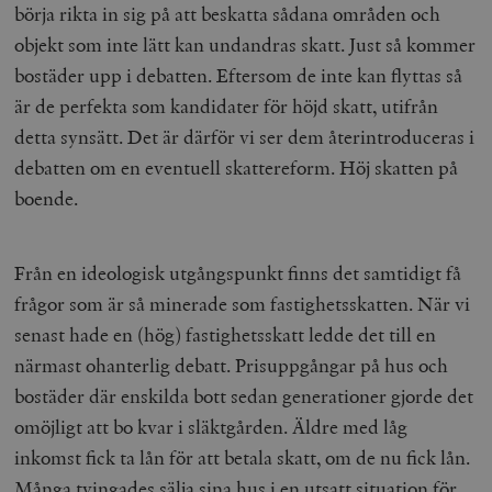
börja rikta in sig på att beskatta sådana områden och
objekt som inte lätt kan undandras skatt. Just så kommer
bostäder upp i debatten. Eftersom de inte kan flyttas så
är de perfekta som kandidater för höjd skatt, utifrån
detta synsätt. Det är därför vi ser dem återintroduceras i
debatten om en eventuell skattereform. Höj skatten på
boende.
Från en ideologisk utgångspunkt finns det samtidigt få
frågor som är så minerade som fastighetsskatten. När vi
senast hade en (hög) fastighetsskatt ledde det till en
närmast ohanterlig debatt. Prisuppgångar på hus och
bostäder där enskilda bott sedan generationer gjorde det
omöjligt att bo kvar i släktgården. Äldre med låg
inkomst fick ta lån för att betala skatt, om de nu fick lån.
Många tvingades sälja sina hus i en utsatt situation för