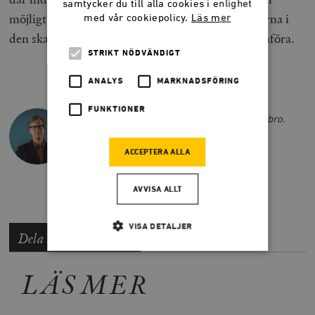
samtycker du till alla cookies i enlighet
möjligt. Detta bör vara en av de bärande principerna i
med vår cookiepolicy.
Läs mer
den skattereform som vore välkommen att genomföra.
STRIKT NÖDVÄNDIGT
ANALYS
MARKNADSFÖRING
BJÖRN HASSELGREN
FUNKTIONER
Björn Hasselgren är senior fellow på Timbro.
@hasselgrenB
ACCEPTERA ALLA
bjorn.hasselgren@timbro.se
AVVISA ALLT
VISA DETALJER
Dela artikeln
LÄS MER
Strikt nödvändigt
Analys
Marknadsföring
Funktioner