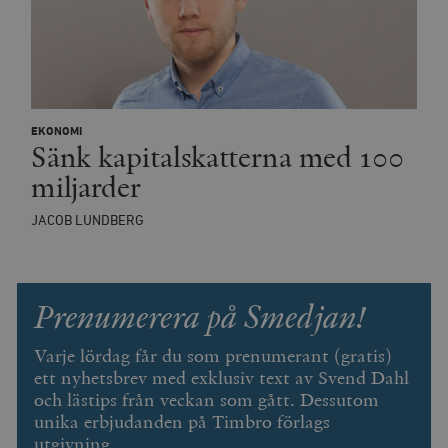
__cf_bm
Cloudflare
Inc.
m
.vimeo.com
EKONOMI
Sänk kapitalskatterna med 100
miljarder
JACOB LUNDBERG
Prenumerera på Smedjan!
Varje lördag får du som prenumerant (gratis)
ett nyhetsbrev med exklusiv text av Svend Dahl
Leverantör
Namn
Utgång
B
/ Domän
och lästips från veckan som gått. Dessutom
Leverantör /
unika erbjudanden på Timbro förlags
Namn
Utgång
Beskrivning
_ga
Google LLC
1 år 1
D
Domän
.timbro.se
månad
a
utgivning.