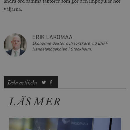
andra ord samma faktorer som gör den impopulär hos
ordentligt utan strikt nödvändiga cookies.
väljarna.
Leverantör
Namn
U
/ Domän
woocommerce_cart_hash
Automattic
S
Inc.
timbro.se
ERIK LAKOMAA
Ekonomie doktor och forskare vid EHFF
Handelshögskolan i Stockholm.
_hjFirstSeen
Hotjar Ltd
.timbro.se
m
Dela artikeln
LÄS MER
woocommerce_items_in_cart
Automattic
S
Inc.
timbro.se