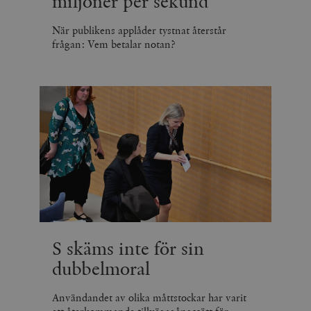
miljoner per sekund
När publikens applåder tystnat återstår
frågan: Vem betalar notan?
S skäms inte för sin
dubbelmoral
Användandet av olika måttstockar har varit