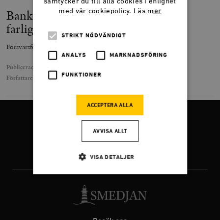
samtycker du till alla cookies i enlighet
med vår cookiepolicy.
Läs mer
Bankernas hållbarhets­populism är
farlig
STRIKT NÖDVÄNDIGT
Försvarsföretagen är en del av Europas upprustning
ANALYS
MARKNADSFÖRING
Publicerad
24 juli 2025
FUNKTIONER
Författare
Theodor Tralau
ACCEPTERA ALLA
FÖLJ OSS
AVVISA ALLT
VISA DETALJER
Facebook
Twitter
Instagram
Strikt nödvändigt
Analys
Marknadsföring
Funktioner