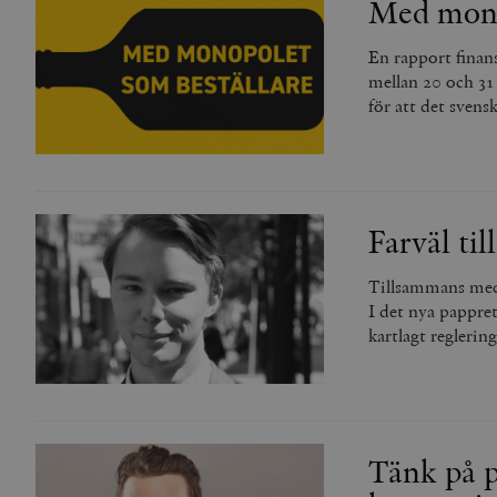
Med mono
_hjFirstSeen
En rapport finan
mellan 20 och 31
woocommerce_items_in_
för att det sve
wp_woocommerce_sessio
{32}
__cf_bm
Farväl ti
_hjAbsoluteSessionInPr
Tillsammans med 
I det nya pappret
kartlagt reglerin
__cf_bm
Tänk på 
Namn
Namn