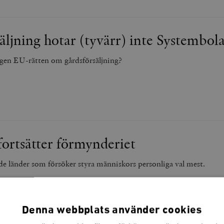
äljning hotar (tyvärr) inte Systembol
igen EU-rätten om gårdsförsäljning?
 fortsätter förmynderiet
 de länder som försöker styra människors personliga val mest.
Denna webbplats använder cookies