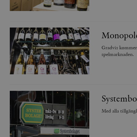
Monopolet
Gradvis kommer p
spelmarknaden.
Systembol
Med alla tillgän