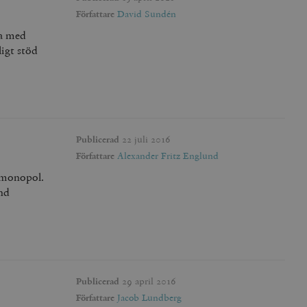
Författare
David Sundén
påra början av
essioner. Den innehåller
ka med
igt stöd
agnens innehåll / data
ellan människor och bots.
Publicerad
22 juli 2016
ör att göra giltiga
webbplats.
Författare
Alexander Fritz Englund
påra början av
lmonopol.
essioner. Den innehåller
und
ellan människor och bots.
ör att göra giltiga
webbplats.
Publicerad
29 april 2016
Författare
Jacob Lundberg