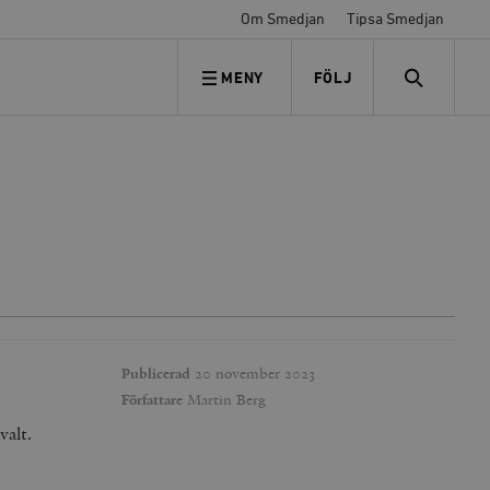
Om Smedjan
Tipsa Smedjan
MENY
FÖLJ
FÖLJ OSS
SEARCH
Publicerad
20 november 2023
Författare
Martin Berg
valt.