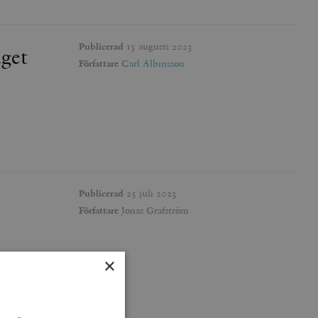
Publicerad
15 augusti 2023
aget
Författare
Carl Albinsson
Publicerad
25 juli 2023
Författare
Jonas Grafström
×