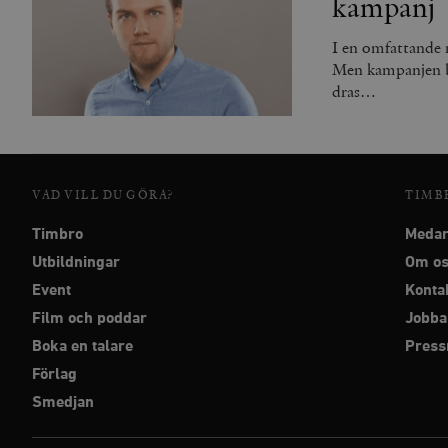
kampanj
_ga
YSC
I en omfattande 
VISITOR_INFO1_LIVE
Men kampanjen by
dras…
_gid
mailchimp_landing_site
__cf_bm
_gat_UA-19195086-1
VAD VILL DU GÖRA?
TIMB
_fbp
Timbro
Medar
_ga_YBG49SLCTY
vuid
Utbildningar
Om o
_hjSessionUser_675006
Event
Konta
_hjIncludedInSessionSa
Film och poddar
Jobba
Boka en talare
Pres
_hjSession_675006
Förlag
Smedjan