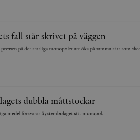
s fall står skrivet på väggen
ressen på det statliga monopolet att öka på samma sätt som ske
agets dubbla måttstockar
gliga medel försvarar Systembolaget sitt monopol.