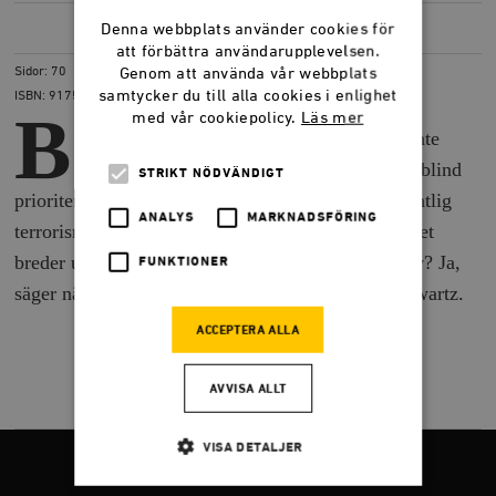
Denna webbplats använder cookies för
LADDA NER
(PDF) 939,1 KB
att förbättra användarupplevelsen.
Sidor: 70
Genom att använda vår webbplats
samtycker du till alla cookies i enlighet
ISBN: 9175665269
B
med vår cookiepolicy.
Läs mer
okslutet över alliansens politik hittills är inte
vackert. En tydlig bild växer fram: Det är blind
STRIKT NÖDVÄNDIGT
prioritering av nätjakt på sex, fildelning och obefintlig
ANALYS
MARKNADSFÖRING
terrorism som gäller samtidigt som grov brottslighet
breder ut sig i den fysiska världen. Finns alternativ? Ja,
FUNKTIONER
säger nätveteranen och rapportförfattaren Oscar Swartz.
ACCEPTERA ALLA
AVVISA ALLT
VISA DETALJER
FÖLJ OSS