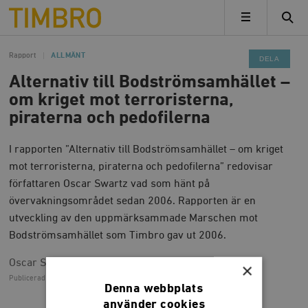
Timbro
MENY
Rapport
ALLMÄNT
DELA
Alternativ till Bodströmsamhället –
om kriget mot terroristerna,
piraterna och pedofilerna
I rapporten ”Alternativ till Bodströmsamhället – om kriget
mot terroristerna, piraterna och pedofilerna” redovisar
författaren Oscar Swartz vad som hänt på
övervakningsområdet sedan 2006. Rapporten är en
utveckling av den uppmärksammade Marschen mot
Bodströmsamhället som Timbro gav ut 2006.
Oscar Swartz
×
Publicerad
12 februari 2008, 11.13
Denna webbplats
använder cookies