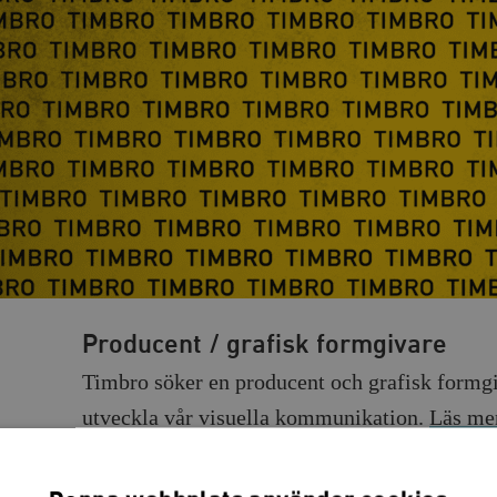
Producent / grafisk formgivare
Timbro söker en producent och grafisk formgiva
utveckla vår visuella kommunikation.
Läs mer
Reformakademin söker studentme