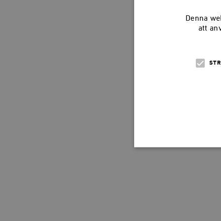
Denna web
att an
STR
Strikt nödvändiga kakor ti
utan strikt nödvändiga cook
Namn