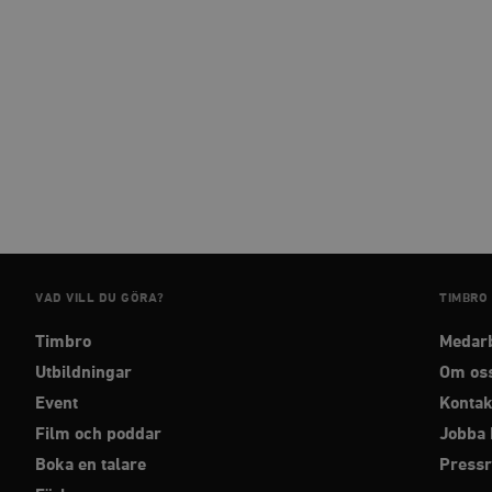
woocommerce_cart_has
_hjFirstSeen
woocommerce_items_in_
wp_woocommerce_sessio
{32}
__cf_bm
VAD VILL DU GÖRA?
TIMBRO
_hjAbsoluteSessionInPr
Timbro
Medar
__cf_bm
Utbildningar
Om os
Event
Kontak
Film och poddar
Jobba 
Boka en talare
Press
Namn
Namn