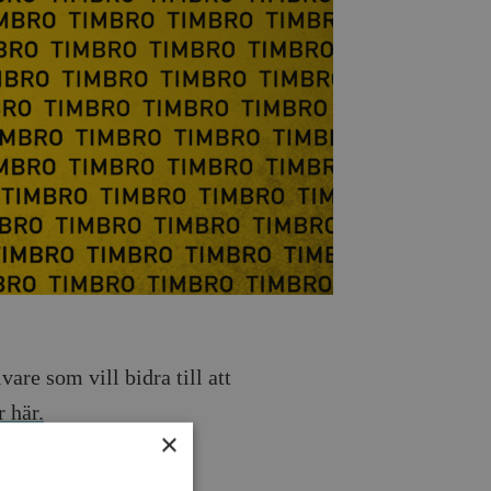
re som vill bidra till att
 här.
×
darbetare