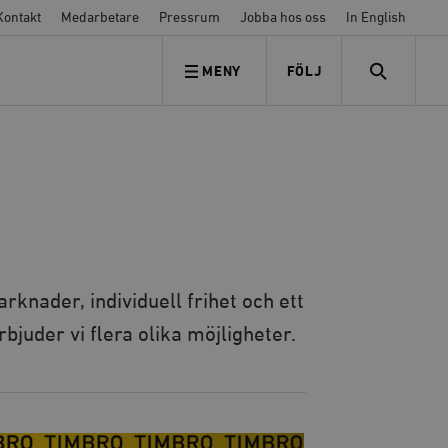
Kontakt
Medarbetare
Pressrum
Jobba hos oss
In English
MENY
FÖLJ
FÖLJ OSS
SEARCH
arknader, individuell frihet och ett
erbjuder vi flera olika möjligheter.