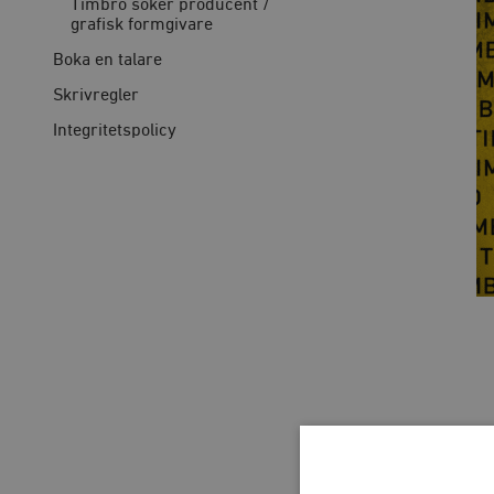
Timbro söker producent /
grafisk formgivare
Boka en talare
Skrivregler
Integritetspolicy