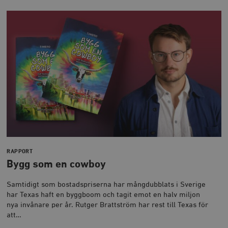
Strikt nödvändiga kakor tillåter
kärnwebbplatsfunktioner som användarinloggning
och kontohantering. Webbplatsen kan inte användas
ordentligt utan strikt nödvändiga cookies.
Leverantör
Namn
U
/ Domän
woocommerce_cart_hash
Automattic
S
Inc.
timbro.se
_hjFirstSeen
Hotjar Ltd
.timbro.se
m
RAPPORT
Bygg som en cowboy
Samtidigt som bostadspriserna har mångdubblats i Sverige
har Texas haft en byggboom och tagit emot en halv miljon
nya invånare per år. Rutger Brattström har rest till Texas för
att…