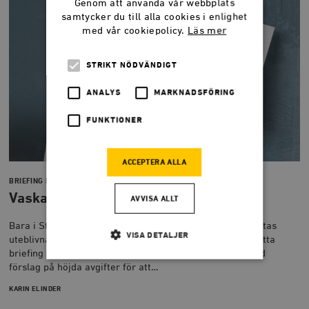
Genom att använda vår webbplats
samtycker du till alla cookies i enlighet
med vår cookiepolicy.
Läs mer
STRIKT NÖDVÄNDIGT
ANALYS
MARKNADSFÖRING
FUNKTIONER
ACCEPTERA ALLA
BRIEFING PAPER
Vaskade vårdbesök
AVVISA ALLT
Bara i Stockholm och Västra Götalandsregionen uppskattas
VISA DETALJER
uteblivna vårdbesök kosta över 2 miljarder varje år. I detta
briefing paper undersöks omfattningen av slöseriet, med
förslag på höjda avgifter för att…
Strikt nödvändigt
Analys
KARIN ELINDER
Marknadsföring
Funktioner