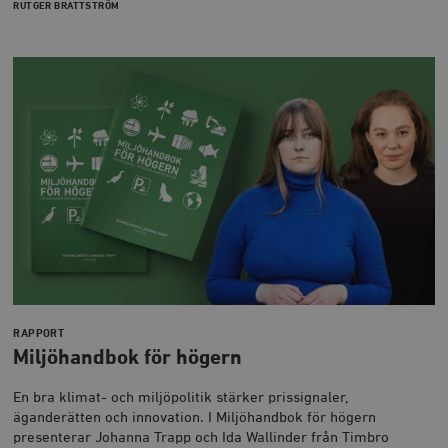
woocommerce_items_in_cart
Automattic
S
RUTGER BRATTSTRÖM
Inc.
timbro.se
wp_woocommerce_session_[abcdef0123456789]
timbro.se
2
{32}
__cf_bm
Cloudflare
Inc.
m
.myfonts.net
RAPPORT
Miljöhandbok för högern
_hjAbsoluteSessionInProgress
Hotjar Ltd
.timbro.se
m
En bra klimat- och miljöpolitik stärker prissignaler,
äganderätten och innovation. I Miljöhandbok för högern
presenterar Johanna Trapp och Ida Wallinder från Timbro