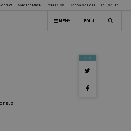
Kontakt
Medarbetare
Pressrum
Jobba hos oss
In English
MENY
FÖLJ
FÖLJ OSS
SEARCH
DELA
törsta