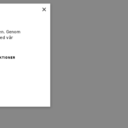
×
sen. Genom
med vår
KTIONER
 inte användas ordentligt