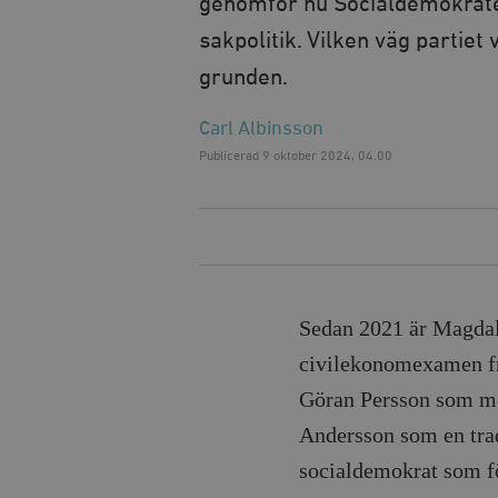
genomför nu Socialdemokrate
sakpolitik. Vilken väg partie
grunden.
Carl Albinsson
Publicerad
9 oktober 2024, 04.00
Sedan 2021 är Magdal
civilekonomexamen fr
Göran Persson som men
Andersson som en trad
socialdemokrat som fö