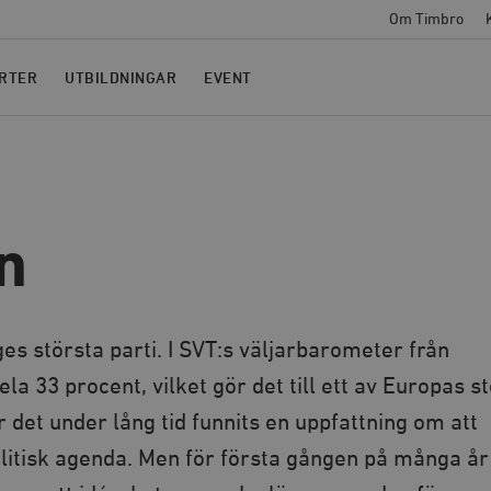
Om Timbro
RTER
UTBILDNINGAR
EVENT
n
s största parti. I SVT:s väljarbarometer från
la 33 procent, vilket gör det till ett av Europas s
ar det under lång tid funnits en uppfattning om att
olitisk agenda. Men för första gången på många år