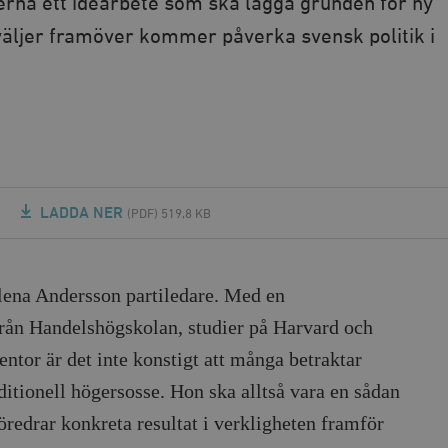
rna ett idéarbete som ska lägga grunden för ny
t väljer framöver kommer påverka svensk politik i
LADDA NER
(PDF) 519,8 KB
ena Andersson partiledare. Med en
ån Handelshögskolan, studier på Harvard och
tor är det inte konstigt att många betraktar
itionell högersosse. Hon ska alltså vara en sådan
redrar konkreta resultat i verkligheten framför