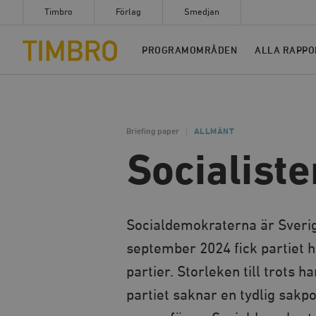
Timbro
Förlag
Smedjan
Timbro
PROGRAMOMRÅDEN
ALLA RAPPO
Briefing paper
ALLMÄNT
Socialiste
Socialdemokraterna är Sverige
september 2024 fick partiet he
partier. Storleken till trots h
partiet saknar en tydlig sakp