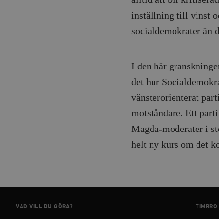
utan strikt nödvändiga cook
inställning till vinst
Namn
socialdemokrater än de
woocommerce_cart_has
I den här granskninge
_hjFirstSeen
det hur Socialdemokra
woocommerce_items_in_
vänsterorienterat part
motståndare. Ett parti
wp_woocommerce_sessio
Magda-moderater i sto
{32}
helt ny kurs om det ko
__cf_bm
_hjAbsoluteSessionInPr
__cf_bm
VAD VILL DU GÖRA?
TIMBRO