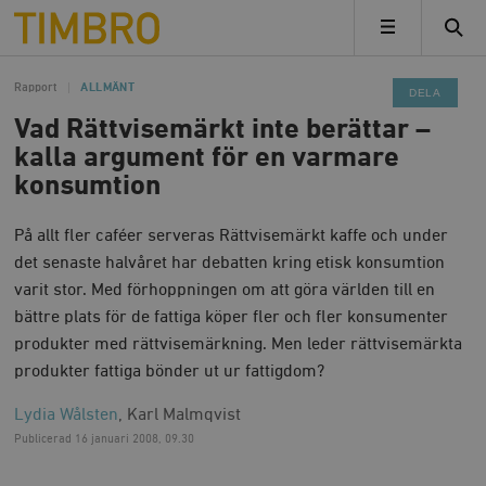
Timbro
MENY
Rapport
ALLMÄNT
DELA
Vad Rättvisemärkt inte berättar –
kalla argument för en varmare
konsumtion
På allt fler caféer serveras Rättvisemärkt kaffe och under
det senaste halvåret har debatten kring etisk konsumtion
varit stor. Med förhoppningen om att göra världen till en
bättre plats för de fattiga köper fler och fler konsumenter
produkter med rättvisemärkning. Men leder rättvisemärkta
produkter fattiga bönder ut ur fattigdom?
Lydia Wålsten
, Karl Malmqvist
Publicerad
16 januari 2008, 09.30