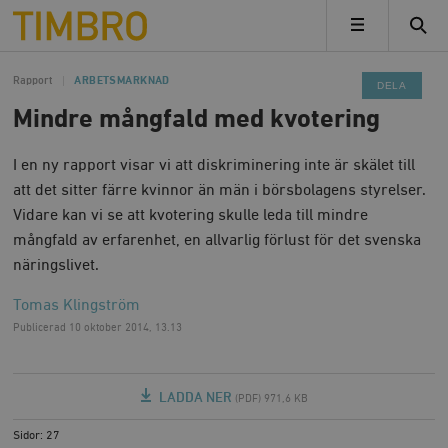
Timbro
MENY
Rapport
ARBETSMARKNAD
DELA
Mindre mångfald med kvotering
I en ny rapport visar vi att diskriminering inte är skälet till
att det sitter färre kvinnor än män i börsbolagens styrelser.
Vidare kan vi se att kvotering skulle leda till mindre
mångfald av erfarenhet, en allvarlig förlust för det svenska
näringslivet.
Tomas Klingström
Publicerad
10 oktober 2014, 13.13
LADDA NER
(PDF) 971,6 KB
Sidor: 27