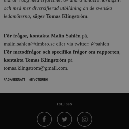
och med mer diversifierad utbildning än de svenska
Marknadsföring
Funktioner
ledamöterna
,
säger Tomas Klingström
.
Strikt nödvändiga kakor tillåter
kärnwebbplatsfunktioner som användarinloggning
och kontohantering. Webbplatsen kan inte användas
ordentligt utan strikt nödvändiga cookies.
För frågor, kontakta Malin Sahlén
på,
Leverantör
malin.sahlen@timbro.se eller via twitter: @sahlen
Namn
U
/ Domän
För metodfrågor och specifika frågor om rapporten,
woocommerce_cart_hash
Automattic
S
Inc.
kontakta Tomas Klingström
på
timbro.se
tomas.klingstrom@gmail.com.
#ÄGANDERÄTT
#KVOTERING
_hjFirstSeen
Hotjar Ltd
.timbro.se
m
FÖLJ OSS
Facebook
Twitter
Instagram