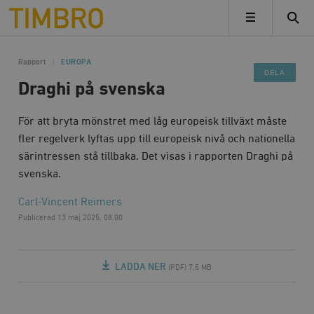
Timbro
MENY
Rapport
EUROPA
DELA
Draghi på svenska
För att bryta mönstret med låg europeisk tillväxt måste
fler regelverk lyftas upp till europeisk nivå och nationella
särintressen stå tillbaka. Det visas i rapporten Draghi på
svenska.
Carl-Vincent Reimers
Publicerad
13 maj 2025, 08.00
LADDA NER
(PDF) 7,5 MB