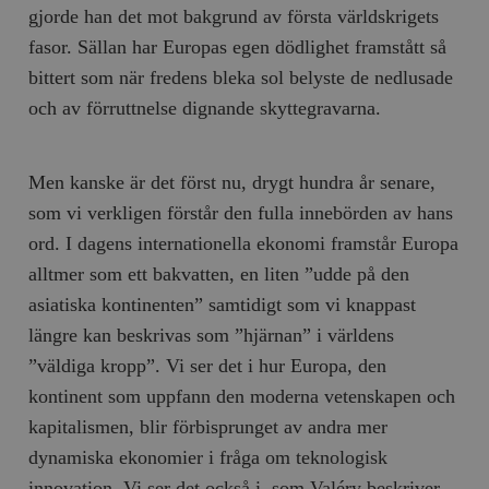
gjorde han det mot bakgrund av första världskrigets
fasor. Sällan har Europas egen dödlighet framstått så
bittert som när fredens bleka sol belyste de nedlusade
och av förruttnelse dignande skyttegravarna.
Men kanske är det först nu, drygt hundra år senare,
som vi verkligen förstår den fulla innebörden av hans
ord. I dagens internationella ekonomi framstår Europa
alltmer som ett bakvatten, en liten ”udde på den
asiatiska kontinenten” samtidigt som vi knappast
längre kan beskrivas som ”hjärnan” i världens
”väldiga kropp”. Vi ser det i hur Europa, den
kontinent som uppfann den moderna vetenskapen och
kapitalismen, blir förbisprunget av andra mer
dynamiska ekonomier i fråga om teknologisk
innovation. Vi ser det också i, som Valéry beskriver,