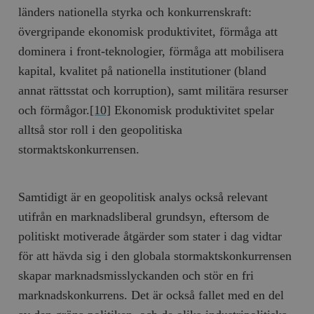
Inc.
m
länders nationella styrka och konkurrenskraft:
.vimeo.com
övergripande ekonomisk produktivitet, förmåga att
dominera i front-teknologier, förmåga att mobilisera
kapital, kvalitet på nationella institutioner (bland
annat rättsstat och korruption), samt militära resurser
och förmågor.
[10]
Ekonomisk produktivitet spelar
alltså stor roll i den geopolitiska
stormaktskonkurrensen.
Samtidigt är en geopolitisk analys också relevant
Leverantör
Namn
Utgång
B
/ Domän
utifrån en marknadsliberal grundsyn, eftersom de
Leverantör /
Namn
Utgång
Beskrivning
_ga
Google LLC
1 år 1
D
Domän
politiskt motiverade åtgärder som stater i dag vidtar
.timbro.se
månad
a
U
YSC
Google LLC
Session
Denna cookie 
för att hävda sig i den globala stormaktskonkurrensen
e
.youtube.com
av YouTube fö
G
spåra visning
skapar marknadsmisslyckanden och stör en fri
a
inbäddade vi
a
marknadskonkurrens. Det är också fallet med en del
u
VISITOR_INFO1_LIVE
Google LLC
6
Denna cookie 
t
.youtube.com
månader
av Youtube fö
g