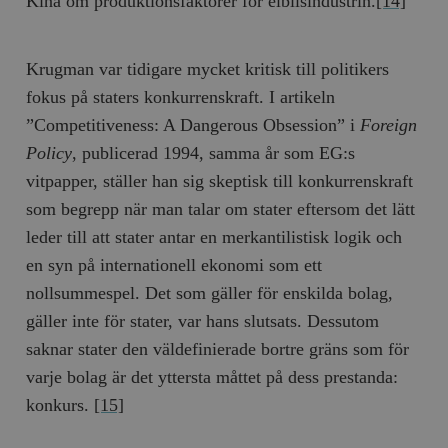
Kina om produktionsfaktorer för elbilsindustrin.
[14]
Krugman var tidigare mycket kritisk till politikers
fokus på staters konkurrenskraft. I artikeln
”Competitiveness: A Dangerous Obsession” i
Foreign
Policy
, publicerad 1994, samma år som EG:s
vitpapper, ställer han sig skeptisk till konkurrenskraft
som begrepp när man talar om stater eftersom det lätt
leder till att stater antar en merkantilistisk logik och
en syn på internationell ekonomi som ett
nollsummespel. Det som gäller för enskilda bolag,
gäller inte för stater, var hans slutsats. Dessutom
saknar stater den väldefinierade bortre gräns som för
varje bolag är det yttersta måttet på dess prestanda:
konkurs.
[15]