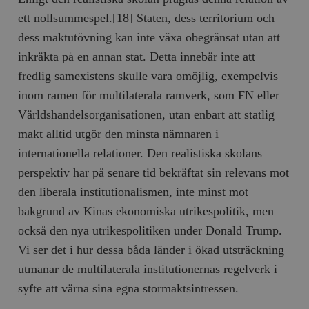
ett nollsummespel.
[18]
Staten, dess territorium och
dess maktutövning kan inte växa obegränsat utan att
inkräkta på en annan stat. Detta innebär inte att
fredlig samexistens skulle vara omöjlig, exempelvis
inom ramen för multilaterala ramverk, som FN eller
Världshandelsorganisationen, utan enbart att statlig
makt alltid utgör den minsta nämnaren i
internationella relationer. Den realistiska skolans
perspektiv har på senare tid bekräftat sin relevans mot
den liberala institutionalismen, inte minst mot
bakgrund av Kinas ekonomiska utrikespolitik, men
också den nya utrikespolitiken under Donald Trump.
Vi ser det i hur dessa båda länder i ökad utsträckning
utmanar de multilaterala institutionernas regelverk i
syfte att värna sina egna stormaktsintressen.