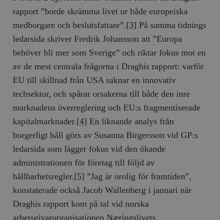
rapport ”borde skrämma livet ur både europeiska
medborgare och beslutsfattare”.
[3]
På samma tidnings
ledarsida skriver Fredrik Johansson att ”Europa
behöver bli mer som Sverige” och riktar fokus mot en
av de mest centrala frågorna i Draghis rapport: varför
EU till skillnad från USA saknar en innovativ
techsektor, och spårar orsakerna till både den inre
marknadens överreglering och EU:s fragmentiserade
kapitalmarknader.
[4]
En liknande analys från
borgerligt håll görs av Susanna Birgersson vid GP:s
ledarsida som lägger fokus vid den ökande
administrationen för företag till följd av
hållbarhetsregler.
[5]
”Jag är orolig för framtiden”,
konstaterade också Jacob Wallenberg i januari när
Draghis rapport kom på tal vid norska
arbetsgivarorganisationen Næringslivets