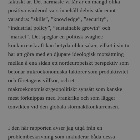
faktiskt är. Det närmaste vi får är en mängd olika
/ Domän
positiva värdeord vars innehåll delvis står emot
woocommerce_cart_hash
Automattic
S
Inc.
varandra: ”skills”, ”knowledge”, ”security”,
timbro.se
”industrial policy”, ”sustainable growth” och
”market”. Det speglar en politisk svaghet:
_hjFirstSeen
Hotjar Ltd
konkurrenskraft kan betyda olika saker, vilket i sin tur
.timbro.se
m
har att göra med en djupare ideologisk motsättning
mellan å ena sidan ett nordeuropeiskt perspektiv som
betonar mikroekonomiska faktorer som produktivitet
och företagens villkor, och ett
makroekonomiskt/geopolitiskt synsätt som kanske
mest förknippas med Frankrike och som lägger
woocommerce_items_in_cart
Automattic
S
tonvikten vid den globala stormaktkonkurrensen.
Inc.
timbro.se
I den här rapporten avser jag utgå från en
wp_woocommerce_session_[abcdef0123456789]
timbro.se
2
problembeskrivning som inkluderar båda dessa
{32}