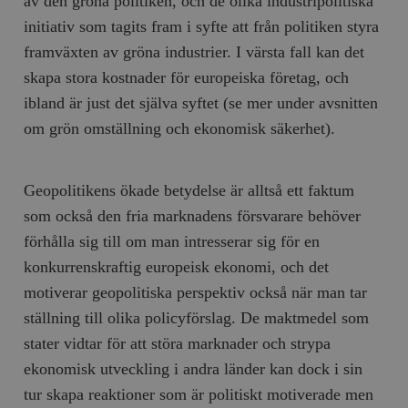
av den gröna politiken, och de olika industripolitiska
hålla reda på
k
användarinst
initiativ som tagits fram i syfte att från politiken styra
i
för Youtube-v
w
inbäddade i
framväxten av gröna industrier. I värsta fall kan det
a
webbplatser;
s
också avgör
skapa stora kostnader för europeiska företag, och
f
webbplatsbe
w
använder den
ibland är just det själva syftet (se mer under avsnitten
eller gamla 
_gid
Google LLC
1 dag
D
av Youtube-
om grön omställning och ekonomisk säkerhet).
.timbro.se
G
gränssnittet.
o
v
mailchimp_landing_site
Mailchimp
28 dagar
o
timbro.se
o
Geopolitikens ökade betydelse är alltså ett faktum
__cf_bm
Cloudflare
30
Denna cookie
_gat_UA-19195086-1
.timbro.se
54
D
Inc.
minuter
för att skilja
som också den fria marknadens försvarare behöver
sekunder
c
.podbean.com
människor oc
G
Detta är förd
förhålla sig till om man intresserar sig för en
m
för webbplat
i
att göra gilti
konkurrenskraftig europeisk ekonomi, och det
i
rapporter o
e
användningen
motiverar geopolitiska perspektiv också när man tar
si
deras webbpl
_
ställning till olika policyförslag. De maktmedel som
a
_fbp
Meta
3
Används av F
s
Platform Inc.
månader
för att lever
stater vidtar för att störa marknader och strypa
p
.timbro.se
serie
t
reklamproduk
ekonomisk utveckling i andra länder kan dock i sin
såsom realti
_ga_YBG49SLCTY
.timbro.se
1 år 1
D
från
tur skapa reaktioner som är politiskt motiverade men
månad
G
tredjepartsa