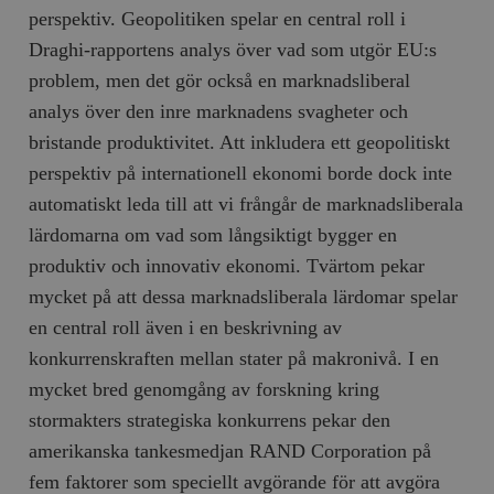
perspektiv. Geopolitiken spelar en central roll i
__cf_bm
Cloudflare
Draghi-rapportens analys över vad som utgör EU:s
Inc.
m
.myfonts.net
problem, men det gör också en marknadsliberal
analys över den inre marknadens svagheter och
bristande produktivitet. Att inkludera ett geopolitiskt
perspektiv på internationell ekonomi borde dock inte
automatiskt leda till att vi frångår de marknadsliberala
lärdomarna om vad som långsiktigt bygger en
produktiv och innovativ ekonomi. Tvärtom pekar
_hjAbsoluteSessionInProgress
Hotjar Ltd
.timbro.se
m
mycket på att dessa marknadsliberala lärdomar spelar
en central roll även i en beskrivning av
konkurrenskraften mellan stater på makronivå. I en
mycket bred genomgång av forskning kring
stormakters strategiska konkurrens pekar den
amerikanska tankesmedjan RAND Corporation på
fem faktorer som speciellt avgörande för att avgöra
__cf_bm
Cloudflare