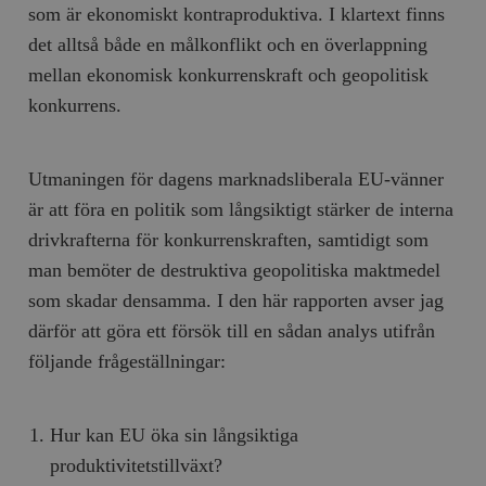
b
som är ekonomiskt kontraproduktiva. I klartext finns
vuid
Vimeo.com
1 år 1
Dessa kakor 
_hjSessionUser_675006
.timbro.se
1 år
det alltså både en målkonflikt och en överlappning
Inc.
månad
av Vimeo-
.vimeo.com
videospelare
_hjIncludedInSessionSample_675006
.timbro.se
2
mellan ekonomisk konkurrenskraft och geopolitisk
webbplatser.
minuter
konkurrens.
_hjSession_675006
.timbro.se
30
minuter
Utmaningen för dagens marknadsliberala EU-vänner
är att föra en politik som långsiktigt stärker de interna
drivkrafterna för konkurrenskraften, samtidigt som
man bemöter de destruktiva geopolitiska maktmedel
som skadar densamma. I den här rapporten avser jag
därför att göra ett försök till en sådan analys utifrån
följande frågeställningar:
Hur kan EU öka sin långsiktiga
produktivitetstillväxt?