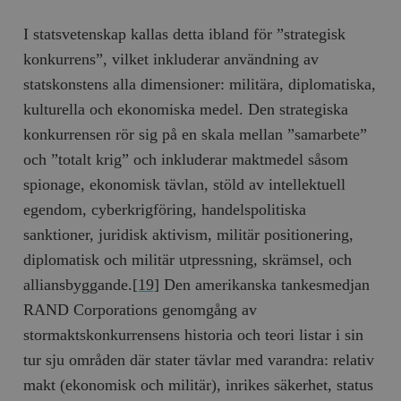
I statsvetenskap kallas detta ibland för ”strategisk
konkurrens”, vilket inkluderar användning av
statskonstens alla dimensioner: militära, diplomatiska,
kulturella och ekonomiska medel. Den strategiska
konkurrensen rör sig på en skala mellan ”samarbete”
och ”totalt krig” och inkluderar maktmedel såsom
spionage, ekonomisk tävlan, stöld av intellektuell
egendom, cyberkrigföring, handelspolitiska
sanktioner, juridisk aktivism, militär positionering,
diplomatisk och militär utpressning, skrämsel, och
alliansbyggande.
[19]
Den amerikanska tankesmedjan
RAND Corporations genomgång av
stormaktskonkurrensens historia och teori listar i sin
tur sju områden där stater tävlar med varandra: relativ
makt (ekonomisk och militär), inrikes säkerhet, status