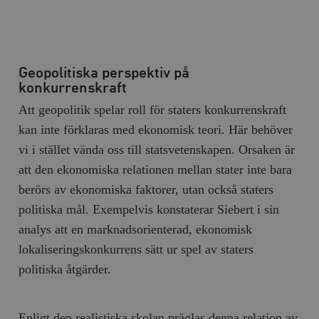
Geopolitiska perspektiv på
konkurrenskraft
Att geopolitik spelar roll för staters konkurrenskraft
kan inte förklaras med ekonomisk teori. Här behöver
vi i stället vända oss till statsvetenskapen. Orsaken är
att den ekonomiska relationen mellan stater inte bara
berörs av ekonomiska faktorer, utan också staters
politiska mål. Exempelvis konstaterar Siebert i sin
analys att en marknadsorienterad, ekonomisk
lokaliseringskonkurrens sätt ur spel av staters
politiska åtgärder.
Enligt den realistiska skolan präglas denna relation av