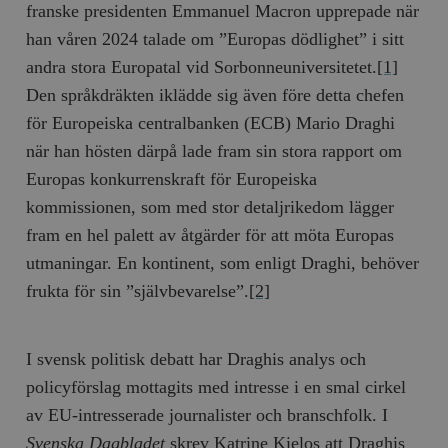
franske presidenten Emmanuel Macron upprepade när
han våren 2024 talade om ”Europas dödlighet” i sitt
andra stora Europatal vid Sorbonneuniversitetet.
[1]
Den språkdräkten iklädde sig även före detta chefen
för Europeiska centralbanken (ECB) Mario Draghi
när han hösten därpå lade fram sin stora rapport om
Europas konkurrenskraft för Europeiska
kommissionen, som med stor detaljrikedom lägger
fram en hel palett av åtgärder för att möta Europas
utmaningar. En kontinent, som enligt Draghi, behöver
frukta för sin ”självbevarelse”.
[2]
I svensk politisk debatt har Draghis analys och
policyförslag mottagits med intresse i en smal cirkel
av EU-intresserade journalister och branschfolk. I
Svenska Dagbladet
skrev Katrine Kielos att Draghis