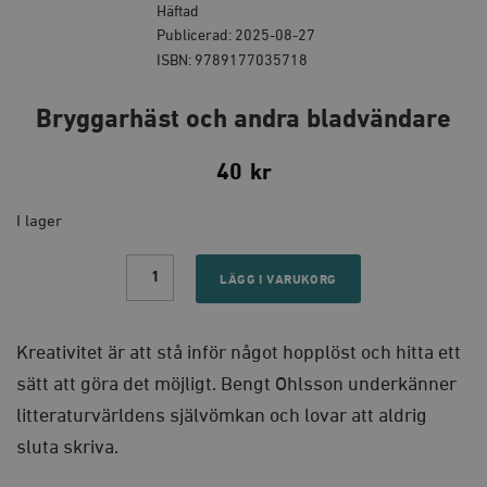
Häftad
Publicerad: 2025-08-27
ISBN: 9789177035718
Bryggarhäst och andra bladvändare
40
kr
I lager
Bryggarhäst
och
LÄGG I VARUKORG
andra
bladvändare
quantity
Kreativitet är att stå inför något hopplöst och hitta ett
sätt att göra det möjligt. Bengt Ohlsson underkänner
litteraturvärldens självömkan och lovar att aldrig
sluta skriva.