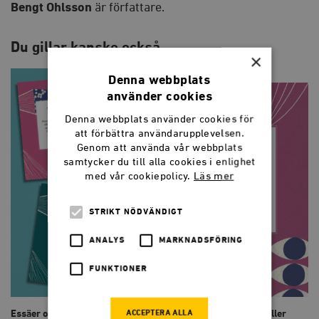
Bengt Ohlsson
är författare.
Du gillar kanske också…
×
Denna webbplats
använder cookies
Denna webbplats använder cookies för
att förbättra användarupplevelsen.
Genom att använda vår webbplats
samtycker du till alla cookies i enlighet
med vår cookiepolicy.
Läs mer
STRIKT NÖDVÄNDIGT
ANALYS
MARKNADSFÖRING
FUNKTIONER
ACCEPTERA ALLA
Essäer om läskrisen
Poeterna på toaletten, eller