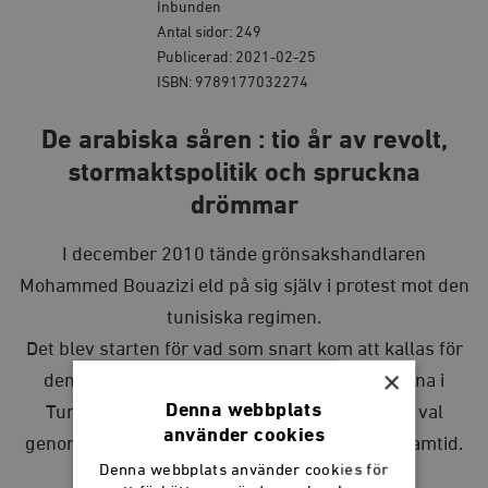
Inbunden
Antal sidor: 249
Publicerad: 2021-02-25
ISBN: 9789177032274
De arabiska såren : tio år av revolt,
stormaktspolitik och spruckna
drömmar
I december 2010 tände grönsakshandlaren
Mohammed Bouazizi eld på sig själv i protest mot den
tunisiska regimen.
Det blev starten för vad som snart kom att kallas för
×
den arabiska våren. Under 2011 föll regimerna i
Denna webbplats
Tunisien, Libyen och Egypten, demokratiska val
använder cookies
genomfördes och hopp tändes om en bättre framtid.
Denna webbplats använder cookies för