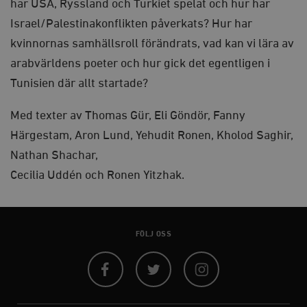
har USA, Ryssland och Turkiet spelat och hur har
Marknadsföring
Funktioner
Israel/Palestinakonflikten påverkats? Hur har
Strikt nödvändiga kakor tillåter
kvinnornas samhällsroll förändrats, vad kan vi lära av
kärnwebbplatsfunktioner som användarinloggning
och kontohantering. Webbplatsen kan inte användas
arabvärldens poeter och hur gick det egentligen i
ordentligt utan strikt nödvändiga cookies.
Tunisien där allt startade?
Leverantör
Namn
U
/ Domän
Med texter av Thomas Gür, Eli Göndör, Fanny
woocommerce_cart_hash
Automattic
S
Inc.
Härgestam, Aron Lund, Yehudit Ronen, Kholod Saghir,
timbro.se
Nathan Shachar,
Cecilia Uddén och Ronen Yitzhak.
_hjFirstSeen
Hotjar Ltd
.timbro.se
m
FÖLJ OSS
Facebook
Twitter
Instagram