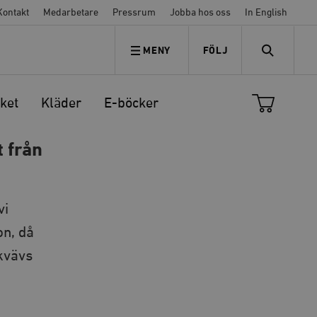
Kontakt
Medarbetare
Pressrum
Jobba hos oss
In English
MENY
FÖLJ
FÖLJ OSS
SEARCH
ket
Kläder
E-böcker
t från
vi
on, då
 kvävs