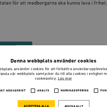
taten för att medborgarna ska kunna leva i frihet.
ÄGG I VARUKORG
Denna webbplats använder cookies
bplats använder cookies för att förbättra användarupplevel
vända vår webbplats samtycker du till alla cookies i enlighet 
cookiepolicy.
Läs mer
 och icke-troende lägger den grunden för det libe
lobalt och i Sverige pågår en ständig debatt och e
IKT NÖDVÄNDIGT
ANALYS
MARKNADSFÖRING
FUN
ete för rätten att utöva och sprida sin tro. Men 
 det? Och varför tycks den mest förföljda gruppen 
ACCEPTERA ALLA
AVVISA ALLT