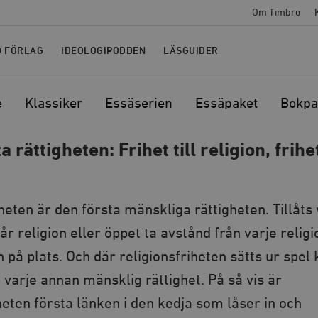
Om Timbro
O FÖRLAG
IDEOLOGIPODDEN
LÄSGUIDER
e
Klassiker
Essäserien
Essäpaket
Bokpa
a rättigheten: Frihet till religion, frihe
heten är den första mänskliga rättigheten. Tillåts 
år religion eller öppet ta avstånd från varje religi
n på plats. Och där religionsfriheten sätts ur spel
 varje annan mänsklig rättighet. På så vis är
heten första länken i den kedja som låser in och