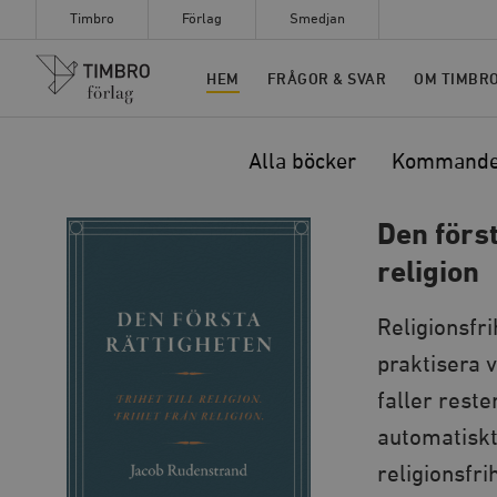
Timbro
Förlag
Smedjan
Timbro
HEM
FRÅGOR & SVAR
OM TIMBR
Alla böcker
Kommand
Den först
religion
Religionsfri
praktisera v
faller reste
automatiskt
religionsfri