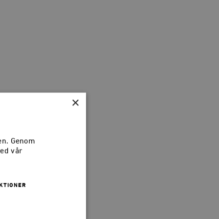
×
sen. Genom
med vår
rala
tt
KTIONER
hur
i