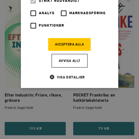
STRIKT NÖDVÄNDIGT
ANALYS
MARKNADSFÖRING
FUNKTIONER
ACCEPTERA ALLA
AVVISA ALLT
VISA DETALJER
Efter industrin: Friare, rikare,
POCKET Frankrike: en
grönare
hatkärlekshistoria
Strikt nödvändigt
Analys
Fredrik Segerfeldt
Fredrik Segerfeldt
Marknadsföring
Funktioner
Strikt nödvändiga kakor tillåter
kärnwebbplatsfunktioner som användarinloggning
195 KR
79 KR
och kontohantering. Webbplatsen kan inte användas
ordentligt utan strikt nödvändiga cookies.