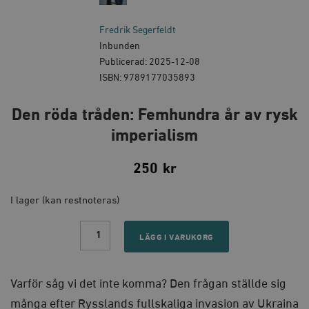
Fredrik Segerfeldt
Inbunden
Publicerad: 2025-12-08
ISBN: 9789177035893
Den röda tråden: Femhundra år av rysk
imperialism
250
kr
I lager (kan restnoteras)
Den
röda
LÄGG I VARUKORG
tråden:
Femhundra
år
av
Varför såg vi det inte komma? Den frågan ställde sig
rysk
imperialism
många efter Rysslands fullskaliga invasion av Ukraina
quantity