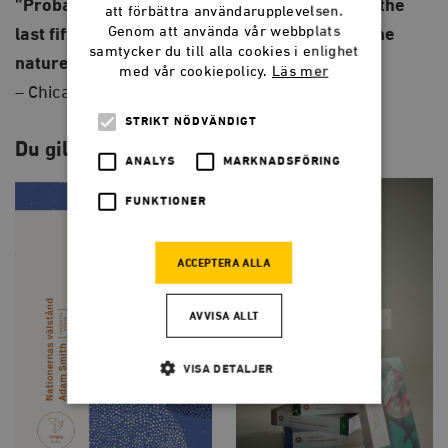
”Probably no single thinker has done more in the
att förbättra användarupplevelsen.
Genom att använda vår webbplats
last fifty years to transform our ideas about the
samtycker du till alla cookies i enlighet
nature of urban life.”
med vår cookiepolicy.
Läs mer
– Chicago Tribune
STRIKT NÖDVÄNDIGT
Du gillar kanske också…
ANALYS
MARKNADSFÖRING
FUNKTIONER
ACCEPTERA ALLA
AVVISA ALLT
VISA DETALJER
Strikt nödvändigt
Analys