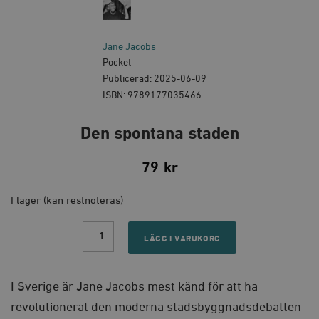
Jane Jacobs
Pocket
Publicerad: 2025-06-09
ISBN: 9789177035466
Den spontana staden
79
kr
I lager (kan restnoteras)
Den
spontana
LÄGG I VARUKORG
staden
quantity
I Sverige är Jane Jacobs mest känd för att ha
revolutionerat den moderna stadsbyggnadsdebatten