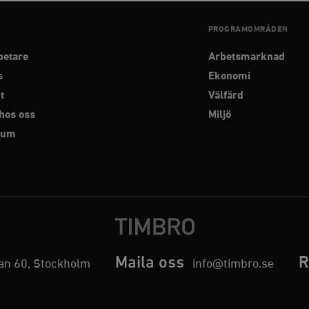
PROGRAMOMRÅDEN
betare
Arbetsmarknad
s
Ekonomi
t
Välfärd
hos oss
Miljö
rum
Maila oss
R
n 60, Stockholm
info@timbro.se