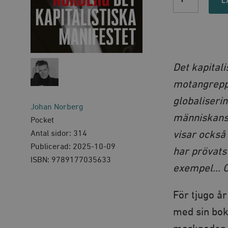
kapitalistiska
L
manifestet
quantity
Det kapitali
motangrepp.
globaliserin
Johan Norberg
människans 
Pocket
visar också 
Antal sidor: 314
Publicerad: 2025-10-09
har prövats
ISBN: 9789177035633
exempel… Om
För tjugo å
med sin bo