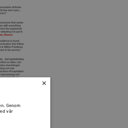
×
sen. Genom
med vår
det