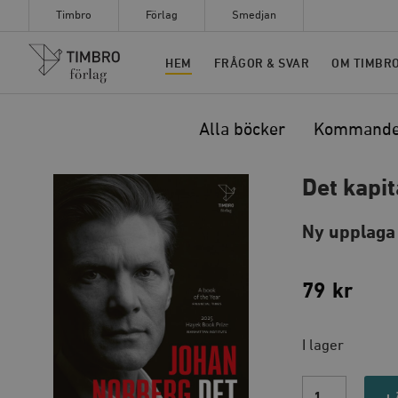
Timbro
Förlag
Smedjan
Timbro
HEM
FRÅGOR & SVAR
OM TIMBR
Alla böcker
Kommand
Det kapit
Ny upplaga
79
kr
I lager
Det