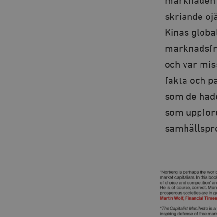
marknaden å
skriande oj
Kinas globa
marknadsfron
och var mis
fakta och pa
som de had
som uppford
samhällspr