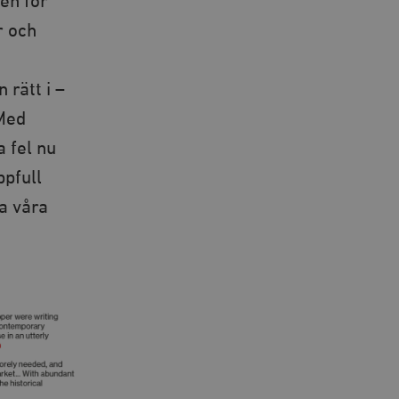
en för
r och
 rätt i –
 Med
a fel nu
ppfull
a våra