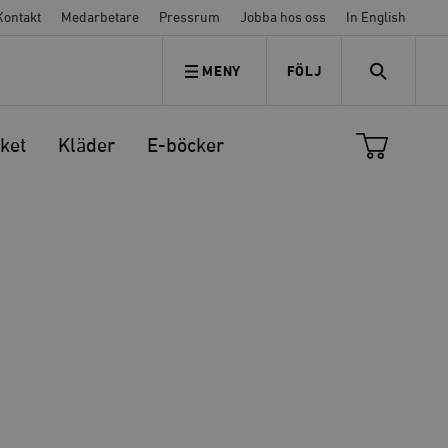
Kontakt
Medarbetare
Pressrum
Jobba hos oss
In English
MENY
FÖLJ
FÖLJ OSS
SEARCH
ket
Kläder
E-böcker