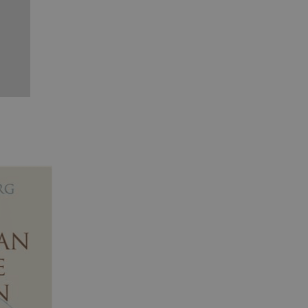
agnens innehåll / data
ellan människor och bots.
ör att göra giltiga
webbplats.
påra början av
essioner. Den innehåller
ellan människor och bots.
ör att göra giltiga
webbplats.
inbäddade videor.
rsal Analytics - vilket är
lystjänst. Denna cookie
t tilldela ett
ierare. Den ingår i varje
darinställningar för
t beräkna besökar-,
öra om
pporterna.
 av Youtube-gränssnittet.