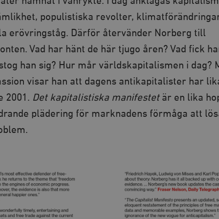
ter hamnat i vanrykte. I dag anklagas kapitalism
ämlikhet, populistiska revolter, klimatförändringa
la erövringståg. Därför återvänder Norberg till
ten. Vad har hänt de här tjugo åren? Vad fick han
stog han sig? Hur mår världskapitalismen i dag?
ssion visar han att dagens antikapitalister har lik
e 2001.
Det kapitalistiska manifestet
är en lika ho
rande plädering för marknadens förmåga att lös
oblem.