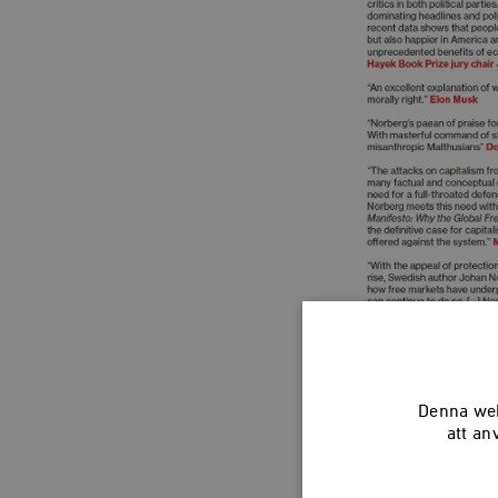
Denna web
att an
Om författ
Johan Norbe