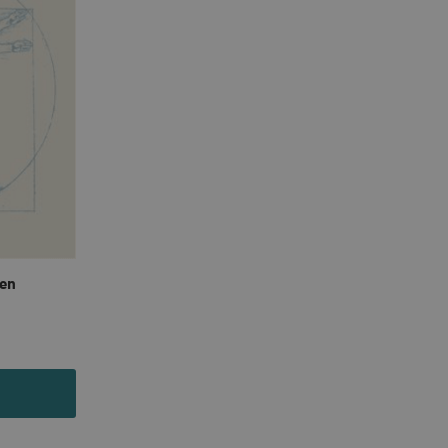
agrar och uppdaterar ett
r att räkna och spåra
s. Detta är fördelaktigt
 av Google Analytics, där
gen av deras webbplats.
dentitetsnumret för
är en variant av _gat-kakan
registreras av Google på
ter, såsom realtidsbud
t bevara
r.
den