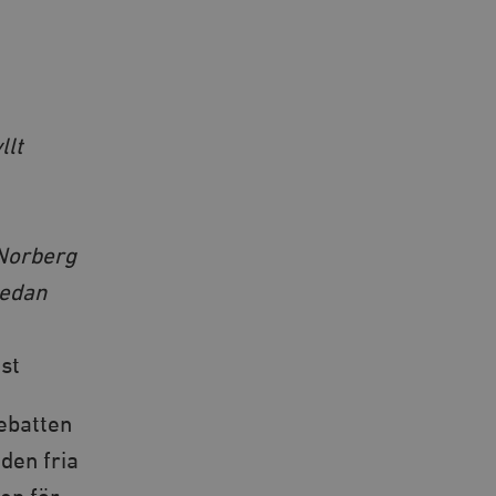
llt
 Norberg
redan
st
ebatten
den fria