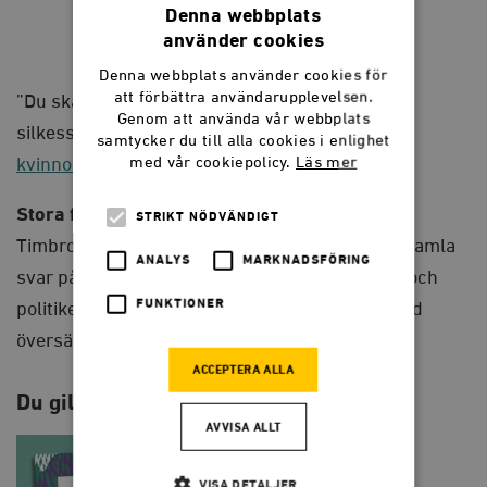
Du
Denna webbplats
ska
LÄGG I VARUKORG
använder cookies
inte
behöva
Denna webbplats använder cookies för
be
en
att förbättra användarupplevelsen.
”Du ska inte behöva be en karl om pengar till
karl
Genom att använda vår webbplats
om
silkesstrumpor” ingår i
en serie av essäer om
samtycker du till alla cookies i enlighet
pengar
till
med vår cookiepolicy.
Läs mer
kvinnors rättigheter
.
silkesstrumpor
quantity
Stora frågor i litet format
STRIKT NÖDVÄNDIGT
Timbro förlags essäserie presenterar nya och gamla
ANALYS
MARKNADSFÖRING
svar på eviga frågor om människan, samhället och
FUNKTIONER
politiken. Nya svenska originaltexter varvas med
översättningar.
ACCEPTERA ALLA
Du gillar kanske också…
AVVISA ALLT
VISA DETALJER