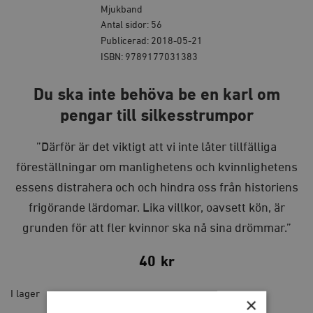
Mjukband
Antal sidor: 56
Publicerad: 2018-05-21
ISBN: 9789177031383
Du ska inte behöva be en karl om
pengar till silkesstrumpor
”
Därför är det viktigt att vi inte låter tillfälliga
föreställningar om manlighetens och kvinnlighetens
essens distrahera och och hindra oss från historiens
frigörande lärdomar. Lika villkor, oavsett kön, är
grunden för att fler kvinnor ska nå sina drömmar.”
40
kr
I lager
×