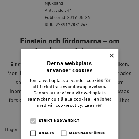
Mjukband
Antal sidor: 44
Publicerad: 2019-08-26
ISBN: 9789177031963
Einstein och fördomarna – om
vetenskapens trånga rum
×
Denna webbplats
Einsteins relativitetsteori revolutionerade fysiken.
använder cookies
Men 1900-talets främste vetenskapsman tvingades
Denna webbplats använder cookies för
samtidigt kämpa mot såväl antisemitism som
att förbättra användarupplevelsen.
inomvetenskapliga fördomar. Även i dag förkastas
Genom att använda vår webbplats
samtycker du till alla cookies i enlighet
forskning till följd av okunskap och fördomsfullhet.
med vår cookiepolicy.
Läs mer
40
kr
STRIKT NÖDVÄNDIGT
I lager
ANALYS
MARKNADSFÖRING