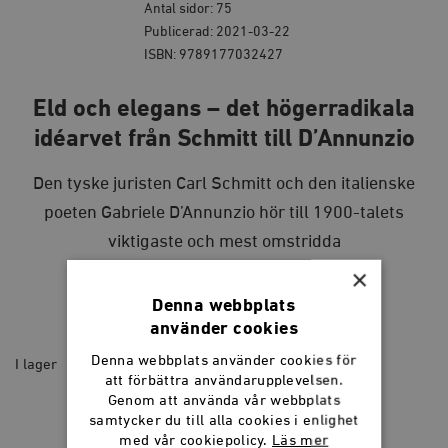
Antal sidor: 75
Publicerad: 2021-03-22
ISBN: 9789177032427
Eld och elegans – det högerradikala
idéarvet från Schmitt till D’Annunzio
Den tyske juristen Carl Schmitt och den italienske
poeten Gabriele D’Annunzio hör till 1900-talets
viktigaste och mest omstridda
ideologer.
×
Denna webbplats
40
kr
använder cookies
Denna webbplats använder cookies för
I lager
att förbättra användarupplevelsen.
Genom att använda vår webbplats
Eld
och
LÄGG I VARUKORG
samtycker du till alla cookies i enlighet
elegans
med vår cookiepolicy.
Läs mer
–