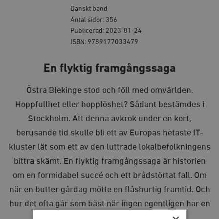
Danskt band
Antal sidor: 356
Publicerad: 2023-01-24
ISBN: 9789177033479
En flyktig framgångssaga
Östra Blekinge stod och föll med omvärlden.
Hoppfullhet eller hopplöshet? Sådant bestämdes i
Stockholm. Att denna avkrok under en kort,
berusande tid skulle bli ett av Europas hetaste IT-
kluster lät som ett av den luttrade lokalbefolkningens
bittra skämt.
En flyktig framgångssaga
är historien
om en formidabel succé och ett brådstörtat fall. Om
när en butter gårdag mötte en flåshurtig framtid. Och
hur det ofta går som bäst när ingen egentligen har en
aning om vart man är på väg.