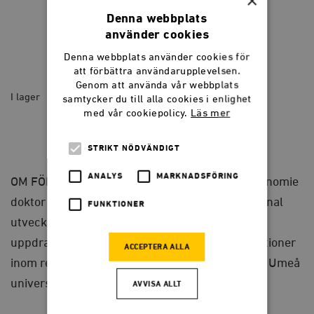
×
Denna webbplats
använder cookies
Denna webbplats använder cookies för
185
kr
att förbättra användarupplevelsen.
Genom att använda vår webbplats
I lager
samtycker du till alla cookies i enlighet
med vår cookiepolicy.
Läs mer
En
flyktig
LÄGG I VARUKORG
framgångssaga
STRIKT NÖDVÄNDIGT
quantity
ANALYS
MARKNADSFÖRING
OM FÖRFATTAREN JAN-EVERT NILSSON är ekonomie
doktor och har under lång tid arbetat med regional
FUNKTIONER
utveckling som chef för ett
uppdragsforskningsinstitut i Oslo, på olika positioner
ACCEPTERA ALLA
inom regeringskansliet samt som professor vid Umeå
universitet och Blekinge Tekniska Högskola.
AVVISA ALLT