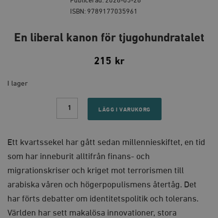
Publicerad: 2026-05-28
ISBN: 9789177035961
En liberal kanon för tjugohundratalet
215
kr
I lager
En
liberal
LÄGG I VARUKORG
kanon
för
tjugohundratalet
quantity
Ett kvartssekel har gått sedan millennieskiftet, en tid
som har inneburit alltifrån finans- och
migrationskriser och kriget mot terrorismen till
arabiska våren och högerpopulismens återtåg. Det
har förts debatter om identitetspolitik och tolerans.
Världen har sett makalösa innovationer, stora