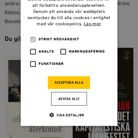
andra Anne Applebaum, Michel Houellebecq, Katrine
att förbättra användarupplevelsen.
Genom att använda vår webbplats
Kielos, Karl-Ove Knausgård, Johan Norberg och
samtycker du till alla cookies i enlighet
Boualem Sansal.
med vår cookiepolicy.
Läs mer
Du gillar kanske också…
STRIKT NÖDVÄNDIGT
ANALYS
MARKNADSFÖRING
FUNKTIONER
ACCEPTERA ALLA
AVVISA ALLT
VISA DETALJER