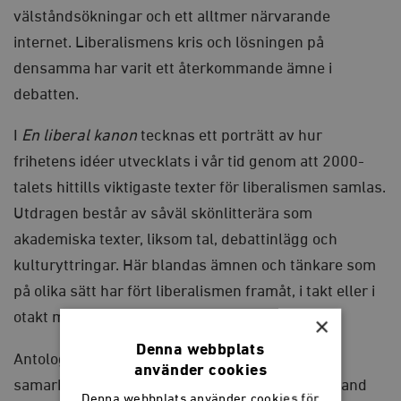
välståndsökningar och ett alltmer närvarande
internet. Liberalismens kris och lösningen på
densamma har varit ett återkommande ämne i
debatten.
I
En liberal kanon
tecknas ett porträtt av hur
frihetens idéer utvecklats i vår tid genom att 2000-
talets hittills viktigaste texter för liberalismen samlas.
Utdragen består av såväl skönlitterära som
akademiska texter, liksom tal, debattinlägg och
kulturyttringar. Här blandas ämnen och tänkare som
på olika sätt har fört liberalismen framåt, i takt eller i
otakt med världens utveckling.
×
Denna webbplats
Antologin har tagits fram av Timbro förlag i
använder cookies
samarbete med Liberal Debatt. Med texter av bland
Denna webbplats använder cookies för