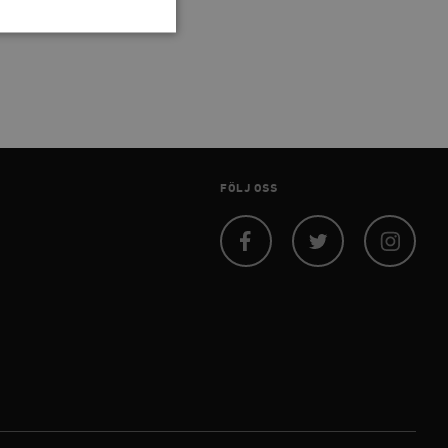
 inte användas ordentligt
agnens innehåll / data
FÖLJ OSS
påra början av
essioner. Den innehåller
Facebook
Twitter
Instagram
agnens innehåll / data
ellan människor och bots.
ör att göra giltiga
webbplats.