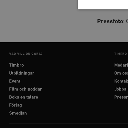
samband mel
Pressfoto
:
Strikt nödvändiga kakor ti
utan strikt nödvändiga cook
Namn
woocommerce_cart_has
VAD VILL DU GÖRA?
TIMBRO
Timbro
Medar
_hjFirstSeen
Utbildningar
Om os
Event
Kontak
woocommerce_items_in_
Film och poddar
Jobba 
Boka en talare
Press
wp_woocommerce_sessio
Förlag
{32}
Smedjan
__cf_bm