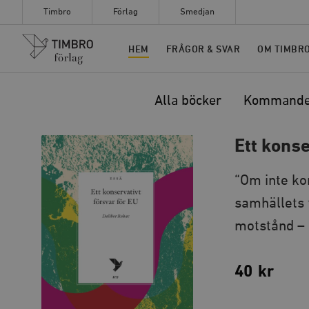
Timbro
Förlag
Smedjan
Timbro
HEM
FRÅGOR & SVAR
OM TIMBR
Alla böcker
Kommand
Ett konse
“Om inte kon
samhällets 
motstånd – o
40
kr