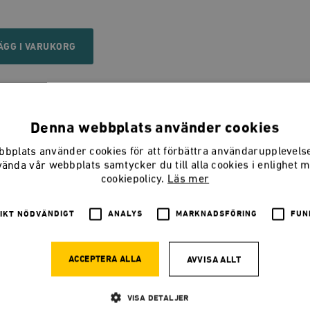
ÄGG I VARUKORG
Denna webbplats använder cookies
tivt försvar för EU
ingår i
en serie essäer om fed
bplats använder cookies för att förbättra användarupplevel
vända vår webbplats samtycker du till alla cookies i enlighet 
ags essäserie presenterar nya och gamla svar på 
cookiepolicy.
Läs mer
änniskan, samhället och politiken. Nya svenska
IKT NÖDVÄNDIGT
ANALYS
MARKNADSFÖRING
FUN
ter varvas med översättningar.
aren
ACCEPTERA ALLA
AVVISA ALLT
ac är nationalekonom, verksam vid forskningsinst
VISA DETALJER
terprise Institute, där han huvudsakligen ägnar s