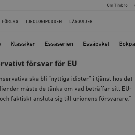
Om Timbro
O FÖRLAG
IDEOLOGIPODDEN
LÄSGUIDER
e
Klassiker
Essäserien
Essäpaket
Bokpa
rvativt försvar för EU
servativa ska bli ”nyttiga idioter” i tjänst hos det 
fiender måste de tänka om vad beträffar sitt EU-
ch faktiskt ansluta sig till unionens försvarare.”