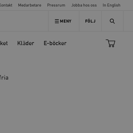
Kontakt
Medarbetare
Pressrum
Jobba hos oss
In English
MENY
FÖLJ
FÖLJ OSS
SEARCH
ket
Kläder
E-böcker
fria