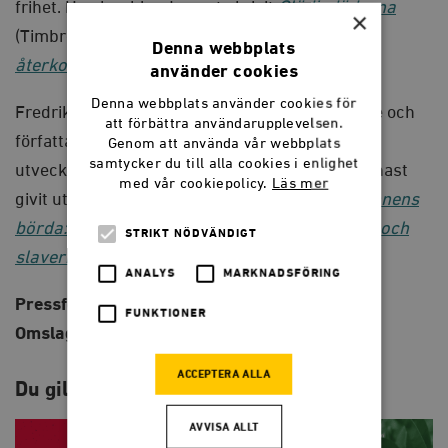
frihet. Han har bland annat skrivit
Glädjedödarna
×
(Timbro förlag, 2011) och
Den stora statens
Denna webbplats
återkomst
(Timbro förlag, 2017).
använder cookies
Denna webbplats använder cookies för
Fredrik Segerfeldt är kommunikationsrådgivare och
att förbättra användarupplevelsen.
författare till en rad böcker om globala
Genom att använda vår webbplats
samtycker du till alla cookies i enlighet
utvecklingsfrågor. På Timbro förlag har han senast
med vår cookiepolicy.
Läs mer
givit ut den uppmärksammade
Den svarte mannens
börda: nya perspektiv på kolonialism, rasism och
STRIKT NÖDVÄNDIGT
slaveri
(2018).
ANALYS
MARKNADSFÖRING
Pressfoto
:
Mikael Eisen
FUNKTIONER
Omslag
: Håkan Liljemärker
ACCEPTERA ALLA
Du gillar kanske också…
AVVISA ALLT