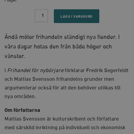
I lager
Frihandel
för
LÄGG I VARUKORG
nybörjare
quantity
Ändå möter frihandeln ständigt nya fiender. I
våra dagar hotas den från både höger och
vänster.
I
Frihandel för nybörjare
förklarar Fredrik Segerfeldt
och Mattias Svensson frihandelns grunder men
argumenterar också för att den behöver utökas till
nya områden.
Om författarna
Mattias Svensson är kulturskribent och författare
med särskild inriktning på individuell och ekonomisk