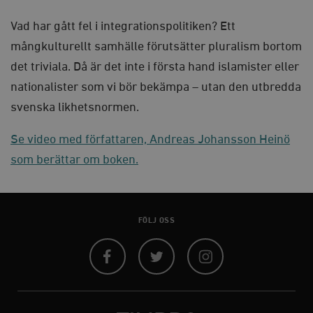
Marknadsföring
Funktioner
Vad har gått fel i integrationspolitiken? Ett
Strikt nödvändiga kakor tillåter
kärnwebbplatsfunktioner som användarinloggning
mångkulturellt samhälle förutsätter pluralism bortom
och kontohantering. Webbplatsen kan inte användas
ordentligt utan strikt nödvändiga cookies.
det triviala. Då är det inte i första hand islamister eller
Leverantör
nationalister som vi bör bekämpa – utan den utbredda
Namn
U
/ Domän
svenska likhetsnormen.
woocommerce_cart_hash
Automattic
S
Inc.
timbro.se
Se video med författaren, Andreas Johansson Heinö
som berättar om boken.
_hjFirstSeen
Hotjar Ltd
.timbro.se
m
FÖLJ OSS
Facebook
Twitter
Instagram