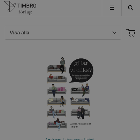
Timbro
MENY
Andreas Johansson Heinö