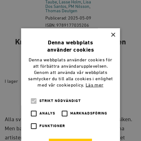
Taube
Lasse Holm
Lisa
Dos Santos
PM Nilsson
Thomas Deutgen
Publicerad: 2025-05-09
ISBN: 9789177035206
×
Kramgoa texter: Hur dansbanden
Denna webbplats
använder cookies
förändrade Sverige
Denna webbplats använder cookies för
att förbättra användarupplevelsen.
259
kr
Genom att använda vår webbplats
samtycker du till alla cookies i enlighet
I lager
med vår cookiepolicy.
Läs mer
Kramgoa
texter:
LÄGG I VARUKORG
STRIKT NÖDVÄNDIGT
Hur
dansbanden
förändrade
ANALYS
MARKNADSFÖRING
Sverige
Alla svenskar har en relation till dansbandsmusiken.
quantity
FUNKTIONER
Men bakom de välkända sångerna och omskrivna
artisterna finns en sällan berättad historia om det