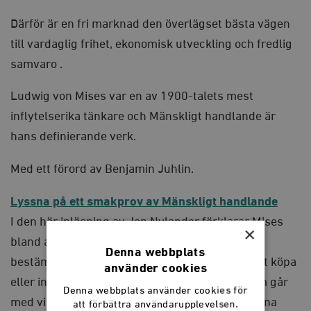
Därför är en fri marknad den överlägset bästa vägen
till vardaglig frihet, ekonomisk utveckling och fredlig
samvaro .
Ludwig von Mises var en av 1900-talets mest
inflytelserika tänkare och
Mänskligt handlande
är
hans definierande verk.
Med ett förord av Benjamin Juhlin.
Lyssna på ett smakprov av Mänskligt handlande
I den här inläsning av Jon Nylander förklarar Mises
×
bland annat att det är konsumenterna som
Denna webbplats
bestämmer över marknadsekonomin. Genom att köpa
använder cookies
eller inte köpa avgör de vilka entreprenörer som går
Denna webbplats använder cookies för
med vinst och styr därmed produktionen mot sina
att förbättra användarupplevelsen.