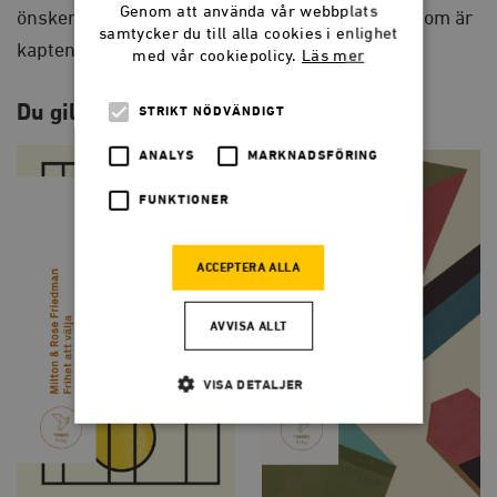
Genom att använda vår webbplats
önskemål. På marknaden är det konsumenten som är
samtycker du till alla cookies i enlighet
kapten, inte kapitalisten.
med vår cookiepolicy.
Läs mer
Du gillar kanske också…
STRIKT NÖDVÄNDIGT
ANALYS
MARKNADSFÖRING
FUNKTIONER
ACCEPTERA ALLA
AVVISA ALLT
VISA DETALJER
Strikt nödvändigt
Analys