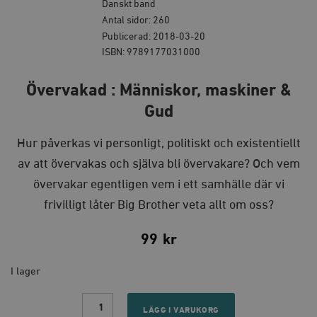
Danskt band
Antal sidor: 260
Publicerad: 2018-03-20
ISBN: 9789177031000
Övervakad : Människor, maskiner &
Gud
Hur påverkas vi personligt, politiskt och existentiellt
av att övervakas och själva bli övervakare? Och vem
övervakar egentligen vem i ett samhälle där vi
frivilligt låter Big Brother veta allt om oss?
99
kr
I lager
Övervakad
:
LÄGG I VARUKORG