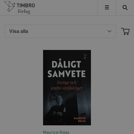
Timbro
MENY
Mauricio Rojas