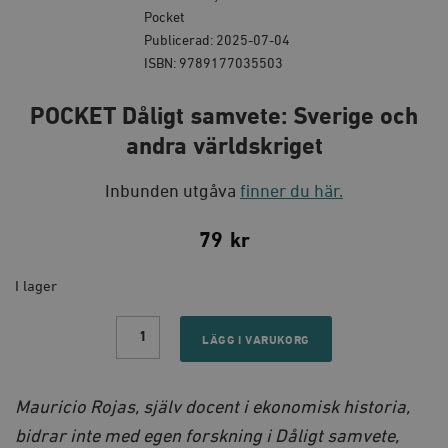
Pocket
Publicerad: 2025-07-04
ISBN: 9789177035503
POCKET Dåligt samvete: Sverige och
andra världskriget
Inbunden utgåva
finner du här.
79
kr
I lager
POCKET
Dåligt
LÄGG I VARUKORG
samvete:
Sverige
och
andra
Mauricio Rojas, själv docent i ekonomisk historia,
världskriget
quantity
bidrar inte med egen forskning i Dåligt samvete,