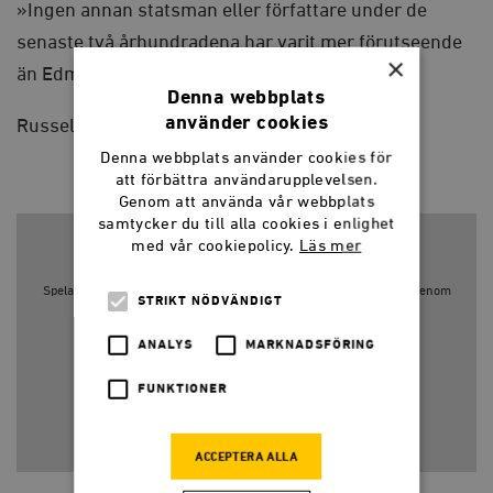
»Ingen annan statsman eller författare under de
senaste två århundradena har varit mer förutseende
×
än Edmund Burke.«
Denna webbplats
använder cookies
Russell Kirk
Denna webbplats använder cookies för
att förbättra användarupplevelsen.
Genom att använda vår webbplats
samtycker du till alla cookies i enlighet
med vår cookiepolicy.
Läs mer
Spelaren kräver godkännande av tredjepartscookies för Youtube. Genom
STRIKT NÖDVÄNDIGT
att visa spelaren godkänner du
villkoren
från Youtube
ANALYS
MARKNADSFÖRING
Visa video
FUNKTIONER
Gå till Youtube
ACCEPTERA ALLA