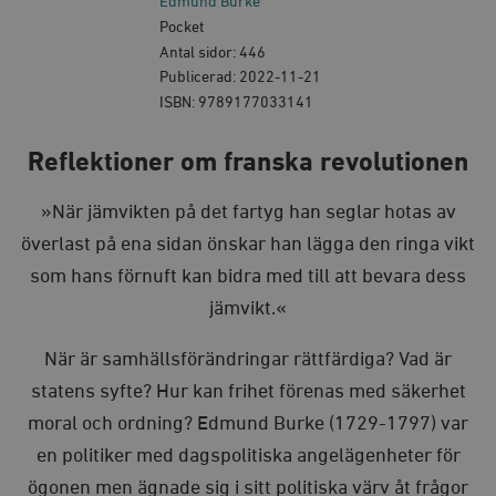
Edmund Burke
Pocket
Antal sidor: 446
Publicerad: 2022-11-21
ISBN: 9789177033141
Reflektioner om franska revolutionen
»När jämvikten på det fartyg han seglar hotas av
överlast på ena sidan önskar han lägga den ringa vikt
som hans förnuft kan bidra med till att bevara dess
jämvikt.«
När är samhällsförändringar rättfärdiga? Vad är
statens syfte? Hur kan frihet förenas med säkerhet
moral och ordning? Edmund Burke (1729-1797) var
en politiker med dagspolitiska angelägenheter för
ögonen men ägnade sig i sitt politiska värv åt frågor