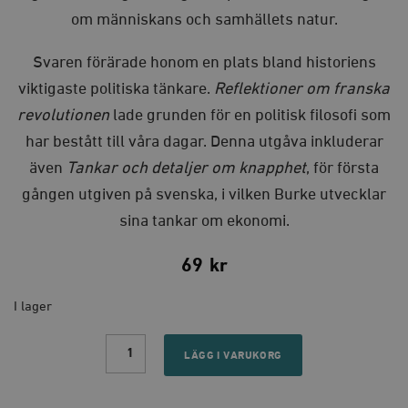
om människans och samhällets natur.
Svaren förärade honom en plats bland historiens
viktigaste politiska tänkare.
Reflektioner om franska
revolutionen
lade grunden för en politisk filosofi som
har bestått till våra dagar. Denna utgåva inkluderar
även
Tankar och detaljer om knapphet
, för första
gången utgiven på svenska, i vilken Burke utvecklar
sina tankar om ekonomi.
69
kr
I lager
Reflektioner
om
LÄGG I VARUKORG
franska
revolutionen
quantity