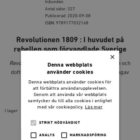
Inbunden
Antal sidor: 327
Publicerad: 2020-09-08
ISBN: 9789177032168
Revolutionen 1809 : I huvudet på
rebellen som förvandlade Sverige
×
Revolutionen 1809
är en resa i tiden till ljuden och
Denna webbplats
använder cookies
dofterna, intrigerna och passionerna, som omgav
statskuppen mot Gustav IV Adolf.
Denna webbplats använder cookies för
att förbättra användarupplevelsen.
Genom att använda vår webbplats
185
kr
samtycker du till alla cookies i enlighet
med vår cookiepolicy.
Läs mer
I lager
Revolutionen
STRIKT NÖDVÄNDIGT
1809
LÄGG I VARUKORG
:
ANALYS
MARKNADSFÖRING
I