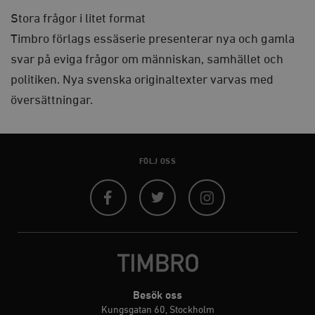
kärnwebbplatsfunktioner som användarinloggning
Stora frågor i litet format
och kontohantering. Webbplatsen kan inte användas
ordentligt utan strikt nödvändiga cookies.
Timbro förlags essäserie presenterar nya och gamla
Leverantör
svar på eviga frågor om människan, samhället och
Namn
U
/ Domän
politiken. Nya svenska originaltexter varvas med
woocommerce_cart_hash
Automattic
S
Inc.
översättningar.
timbro.se
_hjFirstSeen
Hotjar Ltd
FÖLJ OSS
.timbro.se
m
Facebook
Twitter
Instagram
woocommerce_items_in_cart
Automattic
S
Besök oss
Inc.
Kungsgatan 60, Stockholm
timbro.se