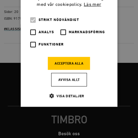
LADDA NER
(PDF) 290,8 KB
med vår cookiepolicy.
Läs mer
Sidor: 20
ISBN: 9175665733
STRIKT NÖDVÄNDIGT
#KLASSISK LIBERALISM
ANALYS
MARKNADSFÖRING
FUNKTIONER
ACCEPTERA ALLA
FÖLJ OSS
AVVISA ALLT
VISA DETALJER
Facebook
Twitter
Instagram
Strikt nödvändigt
Analys
Marknadsföring
Funktioner
Besök oss