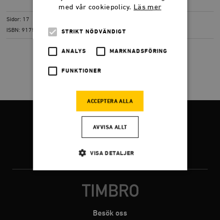
LADDA NER
(PDF) 2,6 MB
med vår cookiepolicy.
Läs mer
Sidor: 17
ISBN: 917566626x
STRIKT NÖDVÄNDIGT
ANALYS
MARKNADSFÖRING
FUNKTIONER
ACCEPTERA ALLA
FÖLJ OSS
AVVISA ALLT
VISA DETALJER
Facebook
Twitter
Instagram
Strikt nödvändigt
Analys
Marknadsföring
Funktioner
Besök oss