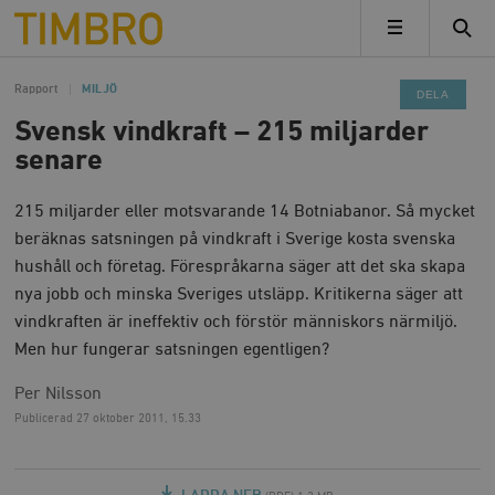
Timbro
MENY
Rapport
MILJÖ
DELA
Svensk vindkraft – 215 miljarder
senare
215 miljarder eller motsvarande 14 Botniabanor. Så mycket
beräknas satsningen på vindkraft i Sverige kosta svenska
hushåll och företag. Förespråkarna säger att det ska skapa
nya jobb och minska Sveriges utsläpp. Kritikerna säger att
vindkraften är ineffektiv och förstör människors närmiljö.
Men hur fungerar satsningen egentligen?
Per Nilsson
Publicerad
27 oktober 2011, 15.33