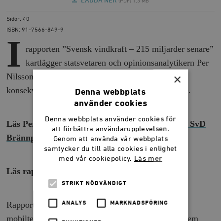
LADDA NER
(PDF) 1,3 MB
Sidor: 40
ISBN: 91-7566-849-9
I
rapporten ”Svensk vindkraft – 215 miljarder senare”
kartlägger statsvetaren och opinionsanalytikern Per
×
Nilsson den ekonomiska och klimatmässiga
konsekvensen av en vindkraftsutbyggnad i Sverige.
Denna webbplats
använder cookies
Denna webbplats använder cookies för
Läs Per Nilssons och Lydiah Wålsten
artikel på SvD
att förbättra användarupplevelsen.
Brännpunkt
Genom att använda vår webbplats
samtycker du till alla cookies i enlighet
med vår cookiepolicy.
Läs mer
Läs rapporten som e-bok!
STRIKT NÖDVÄNDIGT
Rapporten finns även tillgänglig för läsplattor och
ANALYS
MARKNADSFÖRING
mobiltelefoner i det öppna formatet epub. Ladda hem