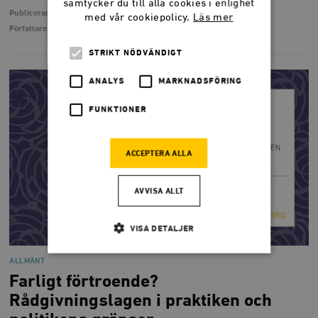
samtycker du till alla cookies i enlighet
Publicerad
5 april 2017
med vår cookiepolicy.
Läs mer
Författare
Alen Musaefendic
STRIKT NÖDVÄNDIGT
ANALYS
MARKNADSFÖRING
FUNKTIONER
ACCEPTERA ALLA
AVVISA ALLT
VISA DETALJER
ALLMÄNT
Farligt förtroende?
Strikt nödvändigt
Analys
Rådgivningslagen i praktiken och
Marknadsföring
Funktioner