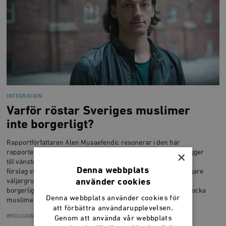
INTEGRATION
Varför röstar Sveriges muslimer
inte borgerligt?
Rapportförfattaren Alen Musaefendic resonerar i den här
rapporten om varför unga muslimers politiska preferenser ligger
×
till vänster. I rapporten lyfts flera möjliga faktorer fram och ett
Denna webbplats
förslag stakas ut för att borgerligheten ska tala till en allt viktigare
använder cookies
väljargrupp på ett framgångsrikt sätt. Det är nämligen de
borgerliga partierna som stått för liberala reformer som kan locka
Denna webbplats använder cookies för
muslimer i Sverige.
att förbättra användarupplevelsen.
#RELIGION
Genom att använda vår webbplats