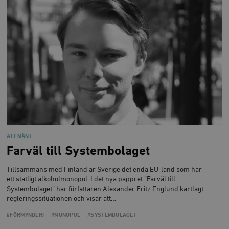
__cf_bm
Cloudflare
Inc.
m
.vimeo.com
ALLMÄNT
Farväl till Systembolaget
Tillsammans med Finland är Sverige det enda EU-land som har
ett statligt alkoholmonopol. I det nya pappret ”Farväl till
Systembolaget” har författaren Alexander Fritz Englund kartlagt
Leverantör
Namn
Utgång
B
regleringssituationen och visar att…
/ Domän
Leverantör /
Namn
Utgång
Beskrivning
_ga
Google LLC
1 år 1
D
#FÖRMYNDERI
#MONOPOL
#SYSTEMBOLAGET
Domän
.timbro.se
månad
a
U