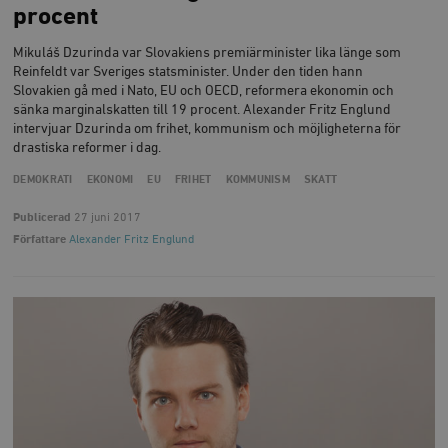
procent
Strikt nödvändiga kakor tillåter
kärnwebbplatsfunktioner som användarinloggning
och kontohantering. Webbplatsen kan inte användas
Mikuláš Dzurinda var Slovakiens premiärminister lika länge som
ordentligt utan strikt nödvändiga cookies.
Reinfeldt var Sveriges statsminister. Under den tiden hann
Leverantör
Slovakien gå med i Nato, EU och OECD, reformera ekonomin och
Namn
U
/ Domän
sänka marginalskatten till 19 procent. Alexander Fritz Englund
intervjuar Dzurinda om frihet, kommunism och möjligheterna för
woocommerce_cart_hash
Automattic
S
drastiska reformer i dag.
Inc.
timbro.se
DEMOKRATI
EKONOMI
EU
FRIHET
KOMMUNISM
SKATT
Publicerad
27 juni 2017
_hjFirstSeen
Hotjar Ltd
Författare
Alexander Fritz Englund
.timbro.se
m
woocommerce_items_in_cart
Automattic
S
Inc.