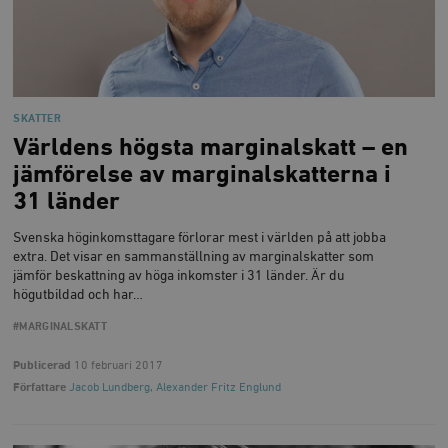
timbro.se
wp_woocommerce_session_[abcdef0123456789]
timbro.se
2
{32}
SKATTER
__cf_bm
Cloudflare
Inc.
m
Världens högsta marginalskatt – en
.myfonts.net
jämförelse av marginalskatterna i
31 länder
Svenska höginkomsttagare förlorar mest i världen på att jobba
extra. Det visar en sammanställning av marginalskatter som
jämför beskattning av höga inkomster i 31 länder. Är du
högutbildad och har…
#MARGINALSKATT
_hjAbsoluteSessionInProgress
Hotjar Ltd
.timbro.se
m
Publicerad
10 februari 2017
Författare
Jacob Lundberg
,
Alexander Fritz Englund