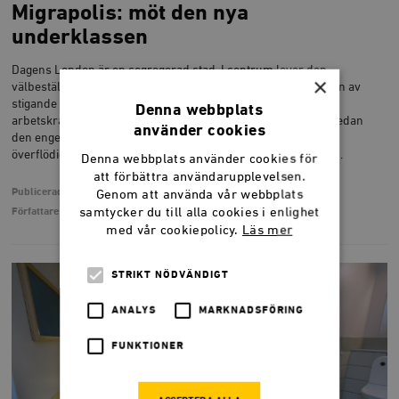
Migrapolis: möt den nya
underklassen
Dagens London är en segregerad stad. I centrum lever den
×
välbeställda överklassen, medan medelklassen trängts undan av
stigande bostadspriser. I förorterna lever den invandrade
Denna webbplats
arbetskraften som utför tjänsterna som de rika efterfrågar, medan
använder cookies
den engelska arbetarklassen upplever sig som allt mer
överflödig. Asle Toje har talat med invånarna i det nya London.
Denna webbplats använder cookies för
att förbättra användarupplevelsen.
Publicerad
4 mars 2019
Genom att använda vår webbplats
samtycker du till alla cookies i enlighet
Författare
Asle Toje
med vår cookiepolicy.
Läs mer
STRIKT NÖDVÄNDIGT
ANALYS
MARKNADSFÖRING
FUNKTIONER