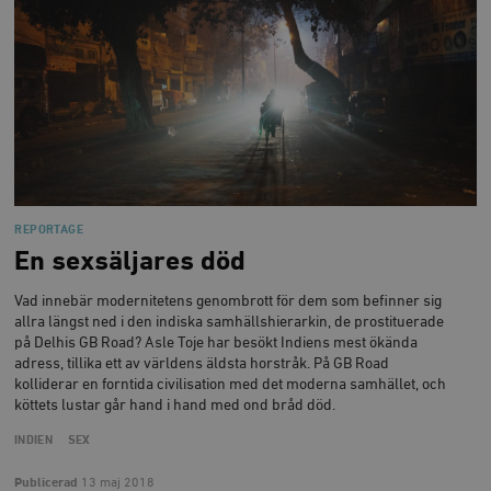
_hjFirstSeen
Hotjar Ltd
.timbro.se
m
REPORTAGE
woocommerce_items_in_cart
Automattic
S
En sexsäljares död
Inc.
timbro.se
Vad innebär modernitetens genombrott för dem som befinner sig
allra längst ned i den indiska samhällshierarkin, de prostituerade
på Delhis GB Road? Asle Toje har besökt Indiens mest ökända
wp_woocommerce_session_[abcdef0123456789]
timbro.se
2
adress, tillika ett av världens äldsta horstråk. På GB Road
{32}
kolliderar en forntida civilisation med det moderna samhället, och
__cf_bm
Cloudflare
köttets lustar går hand i hand med ond bråd död.
Inc.
m
.myfonts.net
INDIEN
SEX
Publicerad
13 maj 2018